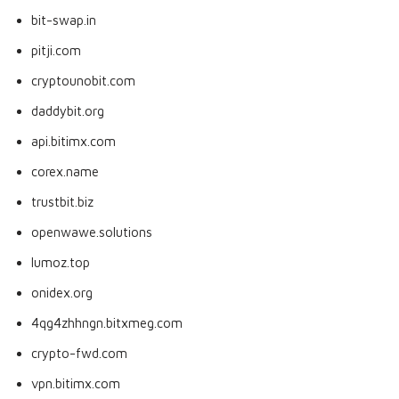
bit-swap.in
pitji.com
cryptounobit.com
daddybit.org
api.bitimx.com
corex.name
trustbit.biz
openwawe.solutions
lumoz.top
onidex.org
4qg4zhhngn.bitxmeg.com
crypto-fwd.com
vpn.bitimx.com