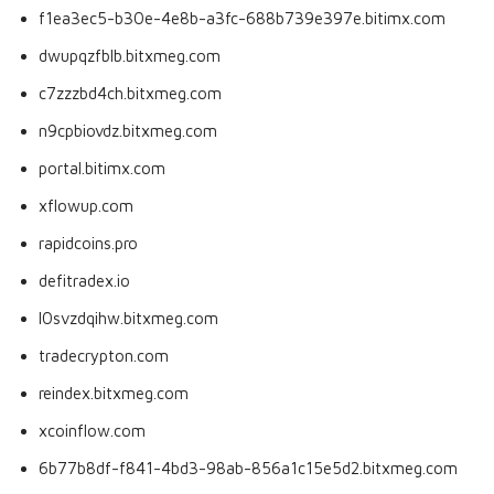
f1ea3ec5-b30e-4e8b-a3fc-688b739e397e.bitimx.com
dwupqzfblb.bitxmeg.com
c7zzzbd4ch.bitxmeg.com
n9cpbiovdz.bitxmeg.com
portal.bitimx.com
xflowup.com
rapidcoins.pro
defitradex.io
l0svzdqihw.bitxmeg.com
tradecrypton.com
reindex.bitxmeg.com
xcoinflow.com
6b77b8df-f841-4bd3-98ab-856a1c15e5d2.bitxmeg.com