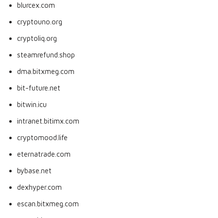
blurcex.com
cryptouno.org
cryptoliq.org
steamrefund.shop
dma.bitxmeg.com
bit-future.net
bitwin.icu
intranet.bitimx.com
cryptomood.life
eternatrade.com
bybase.net
dexhyper.com
escan.bitxmeg.com