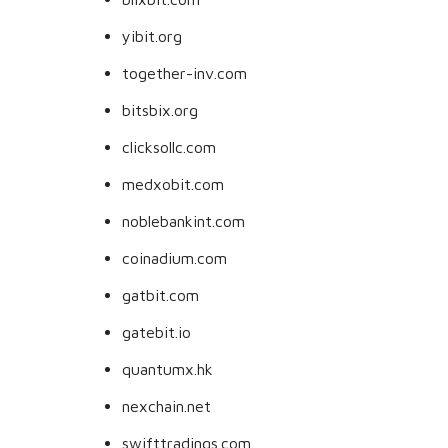
yibit.org
together-inv.com
bitsbix.org
clicksollc.com
medxobit.com
noblebankint.com
coinadium.com
gatbit.com
gatebit.io
quantumx.hk
nexchain.net
swifttradings.com