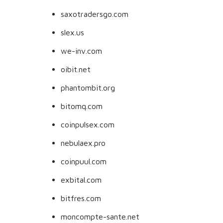
saxotradersgo.com
slex.us
we-inv.com
oibit.net
phantombit.org
bitomq.com
coinpulsex.com
nebulaex.pro
coinpuul.com
exbital.com
bitfres.com
moncompte-sante.net