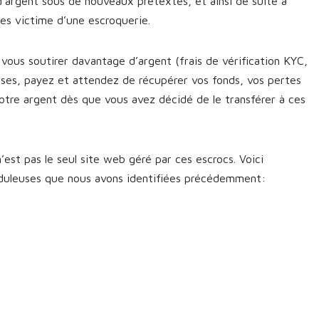
d’argent sous de nouveaux prétextes, et ainsi de suite à
êtes victime d’une escroquerie.
vous soutirer davantage d’argent (frais de vérification KYC,
sses, payez et attendez de récupérer vos fonds, vos pertes
otre argent dès que vous avez décidé de le transférer à ces
’est pas le seul site web géré par ces escrocs. Voici
uduleuses que nous avons identifiées précédemment: