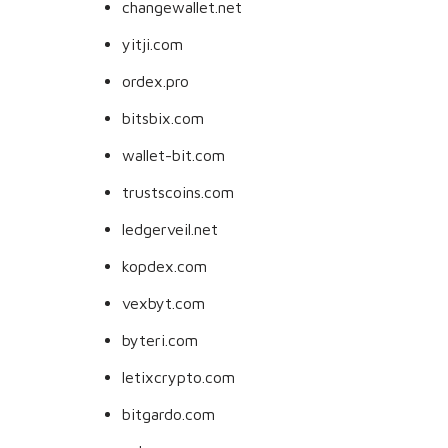
changewallet.net
yitji.com
ordex.pro
bitsbix.com
wallet-bit.com
trustscoins.com
ledgerveil.net
kopdex.com
vexbyt.com
byteri.com
letixcrypto.com
bitgardo.com