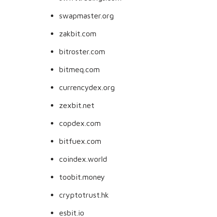
swapmaster.org
zakbit.com
bitroster.com
bitmeq.com
currencydex.org
zexbit.net
copdex.com
bitfuex.com
coindex.world
toobit.money
cryptotrust.hk
esbit.io