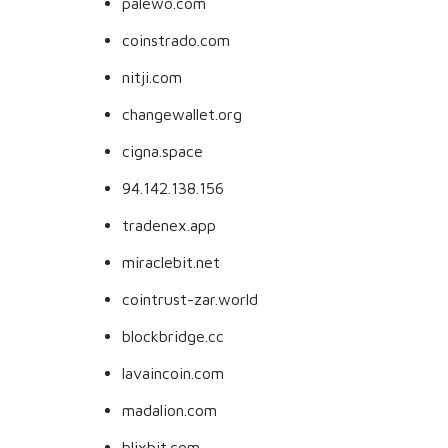
palewo.com
coinstrado.com
nitji.com
changewallet.org
cigna.space
94.142.138.156
tradenex.app
miraclebit.net
cointrust-zar.world
blockbridge.cc
lavaincoin.com
madalion.com
blixbit.com