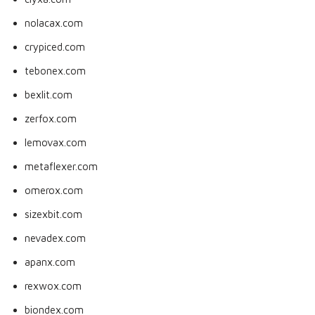
nolacax.com
crypiced.com
tebonex.com
bexlit.com
zerfox.com
lemovax.com
metaflexer.com
omerox.com
sizexbit.com
nevadex.com
apanx.com
rexwox.com
biondex.com