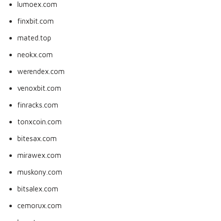
lumoex.com
finxbit.com
mated.top
neokx.com
werendex.com
venoxbit.com
finracks.com
tonxcoin.com
bitesax.com
mirawex.com
muskony.com
bitsalex.com
cemorux.com