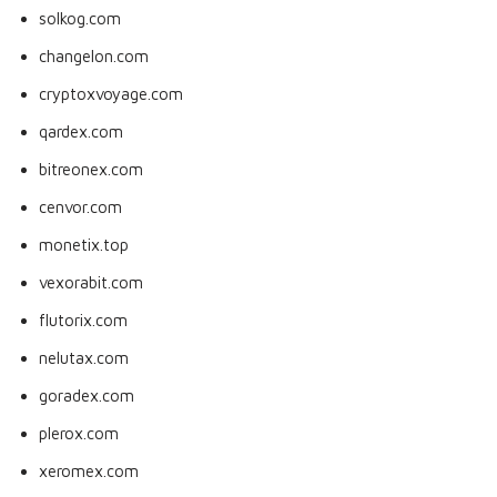
solkog.com
changelon.com
cryptoxvoyage.com
qardex.com
bitreonex.com
cenvor.com
monetix.top
vexorabit.com
flutorix.com
nelutax.com
goradex.com
plerox.com
xeromex.com