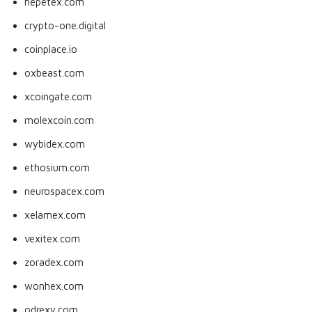
hepetex.com
crypto-one.digital
coinplace.io
oxbeast.com
xcoingate.com
molexcoin.com
wybidex.com
ethosium.com
neurospacex.com
xelamex.com
vexitex.com
zoradex.com
wonhex.com
odrexy.com