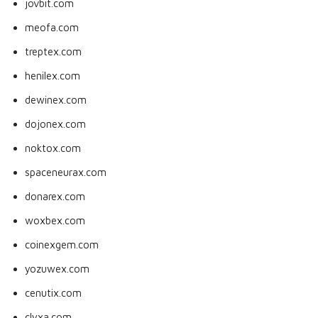
jovbit.com
meofa.com
treptex.com
henilex.com
dewinex.com
dojonex.com
noktox.com
spaceneurax.com
donarex.com
woxbex.com
coinexgem.com
yozuwex.com
cenutix.com
clyxa.com