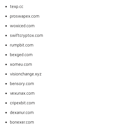
texp.cc
proswapex.com
woxiced.com
swiftcryptox.com
rumpbit.com
bexged.com
xomeu.com
visionchange.xyz
bensory.com
vexunax.com
cripexbit.com
dexanur.com
bonexer.com