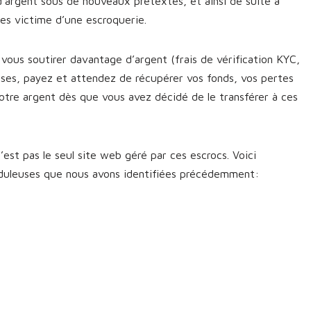
d’argent sous de nouveaux prétextes, et ainsi de suite à
êtes victime d’une escroquerie.
vous soutirer davantage d’argent (frais de vérification KYC,
sses, payez et attendez de récupérer vos fonds, vos pertes
otre argent dès que vous avez décidé de le transférer à ces
est pas le seul site web géré par ces escrocs. Voici
uduleuses que nous avons identifiées précédemment: