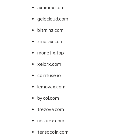
axamex.com
geldcloud.com
bitminz.com
zmorax.com
monetix.top
xelorx.com
coinfuse.io
lemovax.com
byxol.com
trezova.com
nerafex.com
tensocoin.com