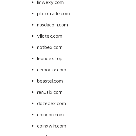
linwexy.com
platotrade.com
nasdacoin.com
vilotex.com
notbex.com
leondex.top
cemorux.com
beastel.com
renutix.com
dozedex.com
coingon.com
coinxwin.com