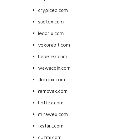
crypiced.com
saotex.com
ledorix.com
vexorabit.com
hepetex.com
wawacoin.com
flutorix.com
removax.com
hotfex.com
mirawex.com
ixstart.com
cuzmi.com