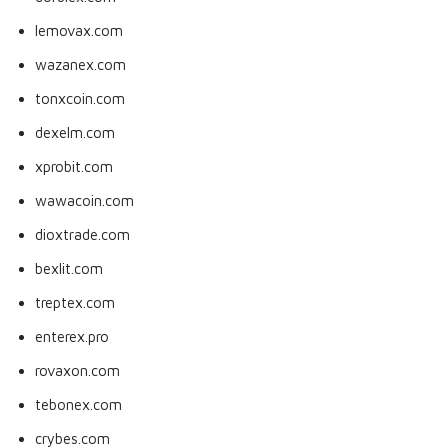
lemovax.com
wazanex.com
tonxcoin.com
dexelm.com
xprobit.com
wawacoin.com
dioxtrade.com
bexlit.com
treptex.com
enterex.pro
rovaxon.com
tebonex.com
crybes.com