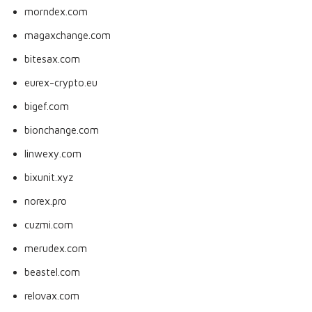
morndex.com
magaxchange.com
bitesax.com
eurex-crypto.eu
bigef.com
bionchange.com
linwexy.com
bixunit.xyz
norex.pro
cuzmi.com
merudex.com
beastel.com
relovax.com