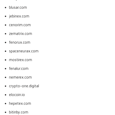
blusar.com
jebinex.com
cenorim.com
zematrix.com
fenorux.com
spaceneurax.com
mostirex.com
fenalur.com
nemerex.com
crypto-one.digital
elocoin.io
hepetex.com
bitinby.com