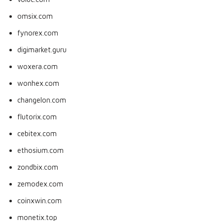
omsix.com
fynorex.com
digimarket.guru
woxera.com
wonhex.com
changelon.com
flutorix.com
cebitex.com
ethosium.com
zondbix.com
zemodex.com
coinxwin.com
monetix.top