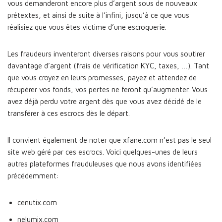
vous demanderont encore plus d’argent sous de nouveaux
prétextes, et ainsi de suite à l’infini, jusqu’à ce que vous
réalisiez que vous êtes victime d’une escroquerie.
Les fraudeurs inventeront diverses raisons pour vous soutirer
davantage d’argent (frais de vérification KYC, taxes, …). Tant
que vous croyez en leurs promesses, payez et attendez de
récupérer vos fonds, vos pertes ne feront qu’augmenter. Vous
avez déjà perdu votre argent dès que vous avez décidé de le
transférer à ces escrocs dès le départ.
Il convient également de noter que xfane.com n’est pas le seul
site web géré par ces escrocs. Voici quelques-unes de leurs
autres plateformes frauduleuses que nous avons identifiées
précédemment:
cenutix.com
nelumix.com