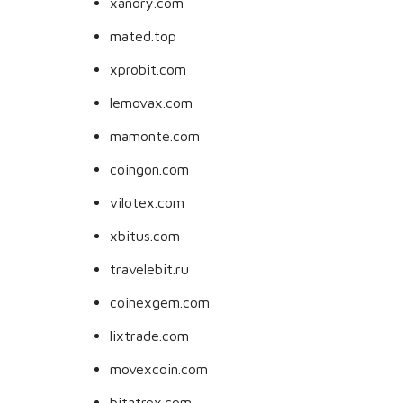
xanory.com
mated.top
xprobit.com
lemovax.com
mamonte.com
coingon.com
vilotex.com
xbitus.com
travelebit.ru
coinexgem.com
lixtrade.com
movexcoin.com
bitatrex.com