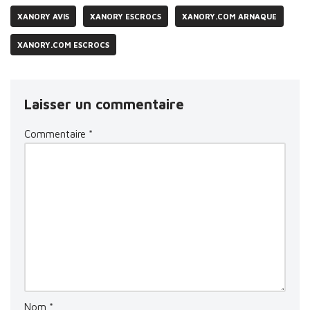
XANORY AVIS
XANORY ESCROCS
XANORY.COM ARNAQUE
XANORY.COM ESCROCS
Laisser un commentaire
Commentaire
*
Nom
*