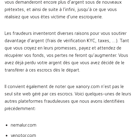
vous demanderont encore plus d’argent sous de nouveaux
prétextes, et ainsi de suite à l’infini, jusqu’à ce que vous
réalisiez que vous êtes victime d’une escroquerie.
Les fraudeurs inventeront diverses raisons pour vous soutirer
davantage d’argent (frais de vérification KYC, taxes, …). Tant
que vous croyez en leurs promesses, payez et attendez de
récupérer vos fonds, vos pertes ne feront qu’augmenter. Vous
avez déjà perdu votre argent dès que vous avez décidé de le
transférer à ces escrocs dès le départ.
Il convient également de noter que xanory.com n’est pas le
seul site web géré par ces escrocs. Voici quelques-unes de leurs
autres plateformes frauduleuses que nous avons identifiées
précédemment:
nemalur.com
venotor.com