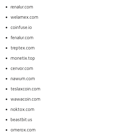
renalur.com
welamex.com
coinfuse.io
fenalur.com
treptex.com
monetix.top
cenvor.com
nawum.com
teslaxcoin.com
wawacoin.com
noktox.com
beastbit.us
omerox.com