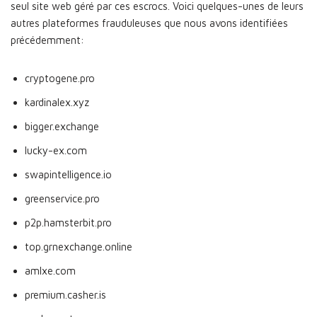
seul site web géré par ces escrocs. Voici quelques-unes de leurs
autres plateformes frauduleuses que nous avons identifiées
précédemment:
cryptogene.pro
kardinalex.xyz
bigger.exchange
lucky-ex.com
swapintelligence.io
greenservice.pro
p2p.hamsterbit.pro
top.grnexchange.online
amlxe.com
premium.casher.is