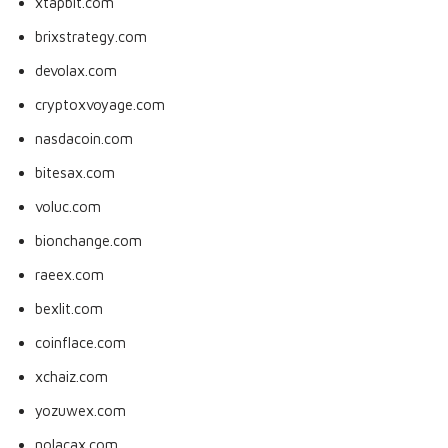
xtapbit.com
brixstrategy.com
devolax.com
cryptoxvoyage.com
nasdacoin.com
bitesax.com
voluc.com
bionchange.com
raeex.com
bexlit.com
coinflace.com
xchaiz.com
yozuwex.com
nolacax.com