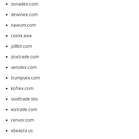
zonadex.com
dewinex.com
nawum.com
coinix.asia
jollbit.com
zoxtrade.com
venolex.com
trumpvex.com
kofrex.com
voidtrade.sbs
xistrade.com
cenvor.com
xbeastx.us