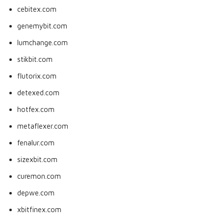
cebitex.com
genemybit.com
lumchange.com
stikbit.com
flutorix.com
detexed.com
hotfex.com
metaflexer.com
fenalur.com
sizexbit.com
curemon.com
depwe.com
xbitfinex.com