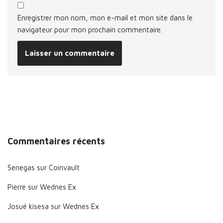
Enregistrer mon nom, mon e-mail et mon site dans le
navigateur pour mon prochain commentaire.
Commentaires récents
Senegas
sur
Coinvault
Pierre
sur
Wednes Ex
Josué kisesa
sur
Wednes Ex