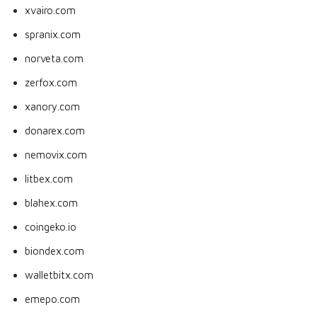
xvairo.com
spranix.com
norveta.com
zerfox.com
xanory.com
donarex.com
nemovix.com
litbex.com
blahex.com
coingeko.io
biondex.com
walletbitx.com
emepo.com