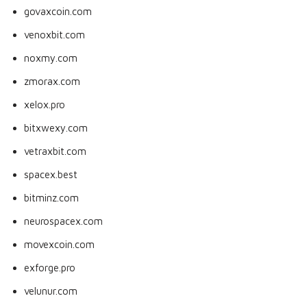
govaxcoin.com
venoxbit.com
noxmy.com
zmorax.com
xelox.pro
bitxwexy.com
vetraxbit.com
spacex.best
bitminz.com
neurospacex.com
movexcoin.com
exforge.pro
velunur.com