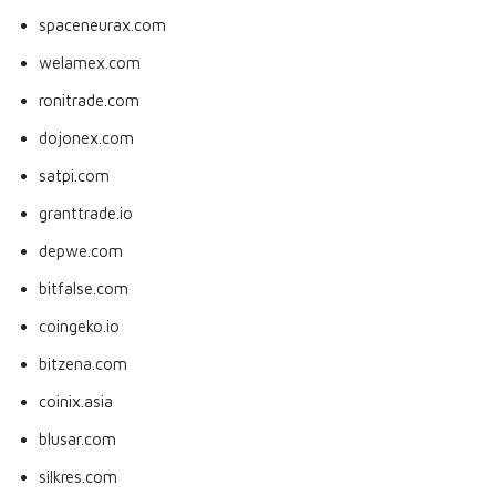
spaceneurax.com
welamex.com
ronitrade.com
dojonex.com
satpi.com
granttrade.io
depwe.com
bitfalse.com
coingeko.io
bitzena.com
coinix.asia
blusar.com
silkres.com