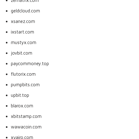
zematrix.com
geldcloud.com
xsanez.com
ixstart.com
mustyx.com
jovbit.com
paycommoney.top
flutorix.com
pumpbits.com
upbit.top
blarox.com
xbitstamp.com
wawacoin.com
xvairo.com