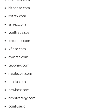
bitobase.com
kofrex.com
silkrex.com
voidtrade.sbs
xeromex.com
xflaze.com
nyrofen.com
tebonex.com
nasdacoin.com
omsix.com
dewinex.com
brixstrategy.com
coinfuse.io