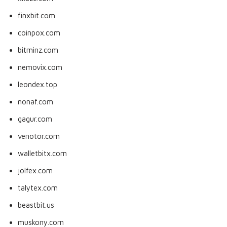
finxbit.com
coinpox.com
bitminz.com
nemovix.com
leondex.top
nonaf.com
gagur.com
venotor.com
walletbitx.com
jolfex.com
talytex.com
beastbit.us
muskony.com