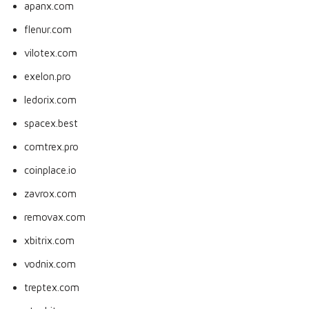
apanx.com
flenur.com
vilotex.com
exelon.pro
ledorix.com
spacex.best
comtrex.pro
coinplace.io
zavrox.com
removax.com
xbitrix.com
vodnix.com
treptex.com