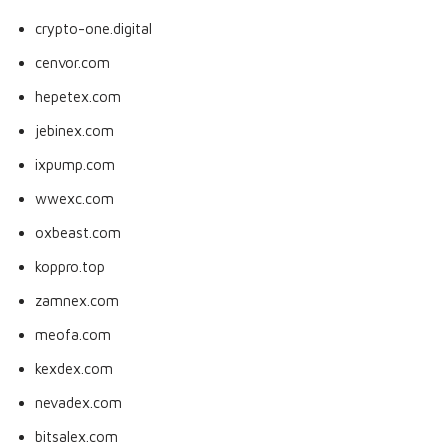
crypto-one.digital
cenvor.com
hepetex.com
jebinex.com
ixpump.com
wwexc.com
oxbeast.com
koppro.top
zamnex.com
meofa.com
kexdex.com
nevadex.com
bitsalex.com