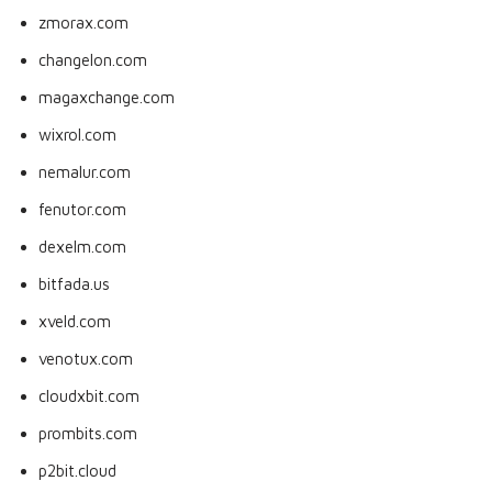
zmorax.com
changelon.com
magaxchange.com
wixrol.com
nemalur.com
fenutor.com
dexelm.com
bitfada.us
xveld.com
venotux.com
cloudxbit.com
prombits.com
p2bit.cloud