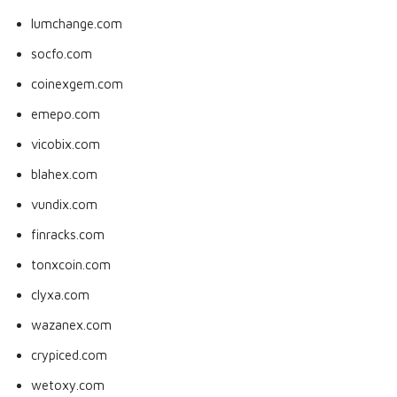
lumchange.com
socfo.com
coinexgem.com
emepo.com
vicobix.com
blahex.com
vundix.com
finracks.com
tonxcoin.com
clyxa.com
wazanex.com
crypiced.com
wetoxy.com