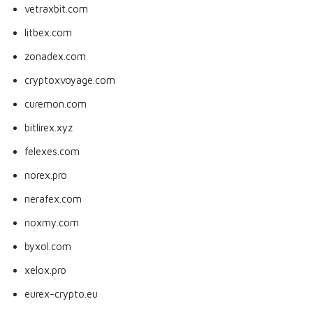
vetraxbit.com
litbex.com
zonadex.com
cryptoxvoyage.com
curemon.com
bitlirex.xyz
felexes.com
norex.pro
nerafex.com
noxmy.com
byxol.com
xelox.pro
eurex-crypto.eu