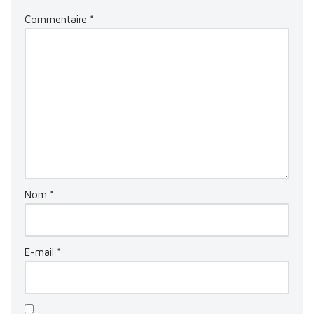
Commentaire
*
Nom
*
E-mail
*