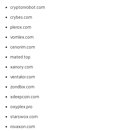
cryptonrobot.com
crybes.com
plerox.com
vomlex.com
cenorim.com
mated.top
xanory.com
ventalor.com
zondbix.com
xdeepcoin.com
oxyplex.pro
starswox.com
rovaxon.com