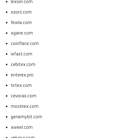
lexoin.com
xzors.com
fewla.com
xgane.com
coinflace.com
ixfast.com
cebitex.com
enterex.pro
tirtex.com
cevorax.com
mostirex.com
genemybit.com
xweel.com
velunur.com