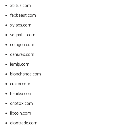
xbitus.com
fexbeast.com
xylaxs.com
vegaxbit.com
coingon.com
denurex.com
lemip.com
bionchange.com
cuzmi.com
henilex.com
driptox.com
lixcoin.com
dioxtrade.com