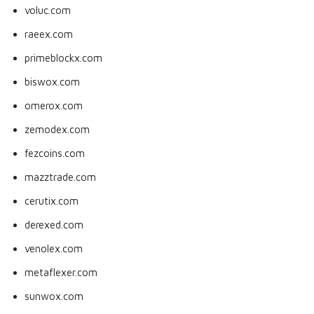
voluc.com
raeex.com
primeblockx.com
biswox.com
omerox.com
zemodex.com
fezcoins.com
mazztrade.com
cerutix.com
derexed.com
venolex.com
metaflexer.com
sunwox.com