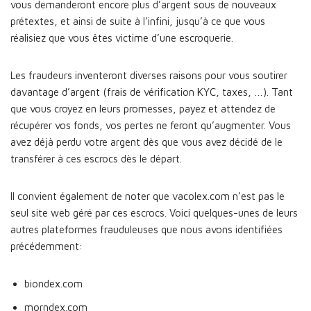
vous demanderont encore plus d’argent sous de nouveaux
prétextes, et ainsi de suite à l’infini, jusqu’à ce que vous
réalisiez que vous êtes victime d’une escroquerie.
Les fraudeurs inventeront diverses raisons pour vous soutirer
davantage d’argent (frais de vérification KYC, taxes, …). Tant
que vous croyez en leurs promesses, payez et attendez de
récupérer vos fonds, vos pertes ne feront qu’augmenter. Vous
avez déjà perdu votre argent dès que vous avez décidé de le
transférer à ces escrocs dès le départ.
Il convient également de noter que vacolex.com n’est pas le
seul site web géré par ces escrocs. Voici quelques-unes de leurs
autres plateformes frauduleuses que nous avons identifiées
précédemment:
biondex.com
morndex.com