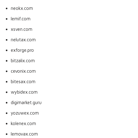
neokx.com
lemif.com
xsven.com
nelutax.com
exforge.pro
bitzalix.com
cevonix.com
bitesax.com
wybidex.com
digimarket.guru
yozuwex.com
kolenex.com
lemovax.com