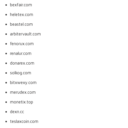
bexfair.com
heletex.com
beastel.com
arbitervault.com
fenorux.com
renalur.com
donarex.com
solkog.com
bitxwexy.com
merudex.com
monetix.top
dexn.cc
teslaxcoin.com