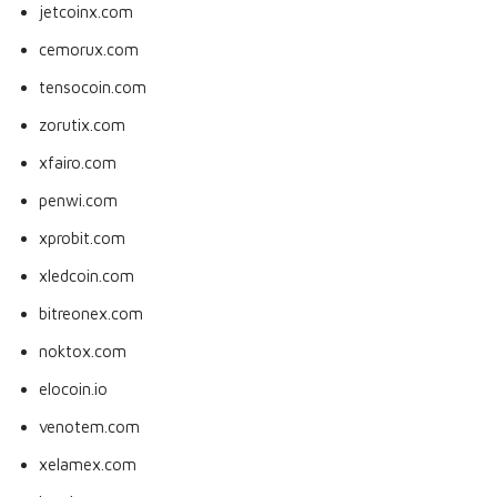
jetcoinx.com
cemorux.com
tensocoin.com
zorutix.com
xfairo.com
penwi.com
xprobit.com
xledcoin.com
bitreonex.com
noktox.com
elocoin.io
venotem.com
xelamex.com