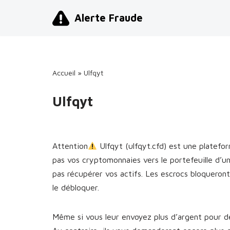
Alerte Fraude
Aller
au
contenu
Accueil
»
Ulfqyt
Ulfqyt
Attention
Ulfqyt (ulfqyt.cfd) est une platef
pas vos cryptomonnaies vers le portefeuille d’
pas récupérer vos actifs. Les escrocs bloquero
le débloquer.
Même si vous leur envoyez plus d’argent pour dé