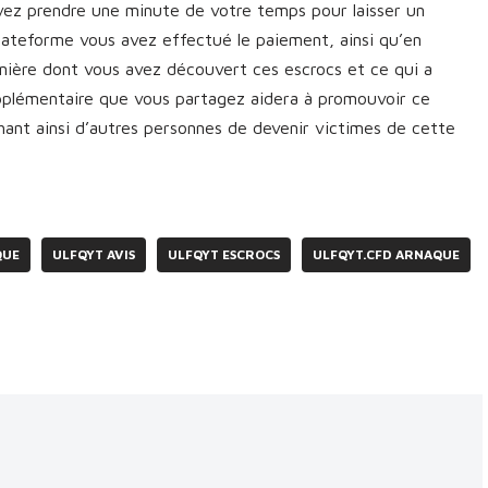
vez prendre une minute de votre temps pour laisser un
plateforme vous avez effectué le paiement, ainsi qu’en
manière dont vous avez découvert ces escrocs et ce qui a
upplémentaire que vous partagez aidera à promouvoir ce
nt ainsi d’autres personnes de devenir victimes de cette
QUE
ULFQYT AVIS
ULFQYT ESCROCS
ULFQYT.CFD ARNAQUE