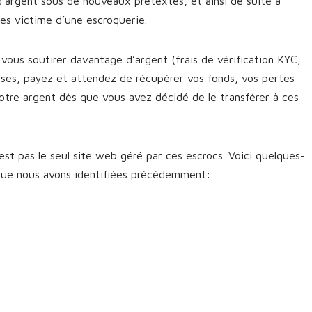
d’argent sous de nouveaux prétextes, et ainsi de suite à
êtes victime d’une escroquerie.
vous soutirer davantage d’argent (frais de vérification KYC,
sses, payez et attendez de récupérer vos fonds, vos pertes
otre argent dès que vous avez décidé de le transférer à ces
est pas le seul site web géré par ces escrocs. Voici quelques-
 que nous avons identifiées précédemment: