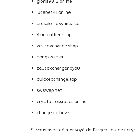
gloria9812.online
lucabet41.online
presale-foxylinea.co
4.unionthere.top
zeusexchange.shop
bongswap.eu
zeusexchanger.cyou
quickexchange.top
swswap.net
cryptocrossroads.online
changeme.buzz
Si vous avez déjà envoyé de l’argent ou des cr