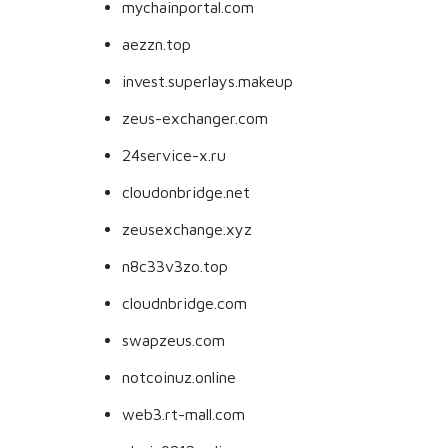
mychainportal.com
aezzn.top
invest.superlays.makeup
zeus-exchanger.com
24service-x.ru
cloudonbridge.net
zeusexchange.xyz
n8c33v3zo.top
cloudnbridge.com
swapzeus.com
notcoinuz.online
web3.rt-mall.com