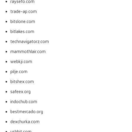
raysefo.com
trade-ap.com
bitslone.com
bitlakes.com
technavigatorz.com
mammothlair.com
webkji.com
pilje.com
bitshex.com
safeex.org
indochub.com
bestmercado.org
dexchurka.com
ushbit.com