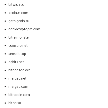
bitwish.co
xcoinus.com
getbigcoin.su
noblecryptopro.com
bitra.monster
coinspro.net
sensbit.top
qqbits.net
bithorizon.org
mergad.net
mergad.com
bitracoin.com
biton.su