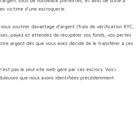
d’argent sous de nouveaux prétextes, et ainsi de suite à
êtes victime d’une escroquerie.
vous soutirer davantage d’argent (frais de vérification KYC,
sses, payez et attendez de récupérer vos fonds, vos pertes
otre argent dès que vous avez décidé de le transférer à ces
est pas le seul site web géré par ces escrocs. Voici
uduleuses que nous avons identifiées précédemment: