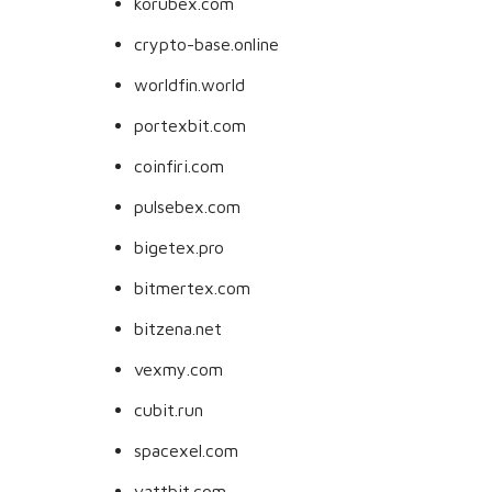
korubex.com
crypto-base.online
worldfin.world
portexbit.com
coinfiri.com
pulsebex.com
bigetex.pro
bitmertex.com
bitzena.net
vexmy.com
cubit.run
spacexel.com
vattbit.com