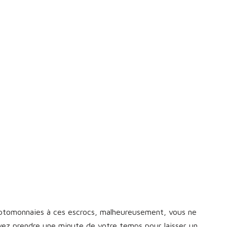
yptomonnaies à ces escrocs, malheureusement, vous ne
vez prendre une minute de votre temps pour laisser un