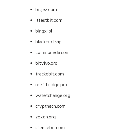
bitjez.com
itfastbit.com
bingx.lol
blackcrpt.vip
coinmoneda.com
bitvivo.pro
trackebit.com
reef-bridge.pro
walletchange.org
crypthach.com
zexon.org
silencebit.com