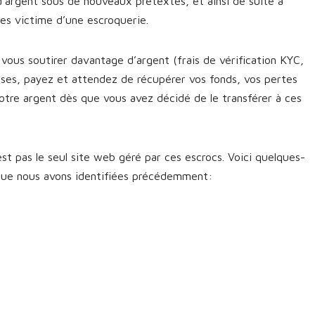
d’argent sous de nouveaux prétextes, et ainsi de suite à
êtes victime d’une escroquerie.
vous soutirer davantage d’argent (frais de vérification KYC,
sses, payez et attendez de récupérer vos fonds, vos pertes
otre argent dès que vous avez décidé de le transférer à ces
st pas le seul site web géré par ces escrocs. Voici quelques-
 que nous avons identifiées précédemment: