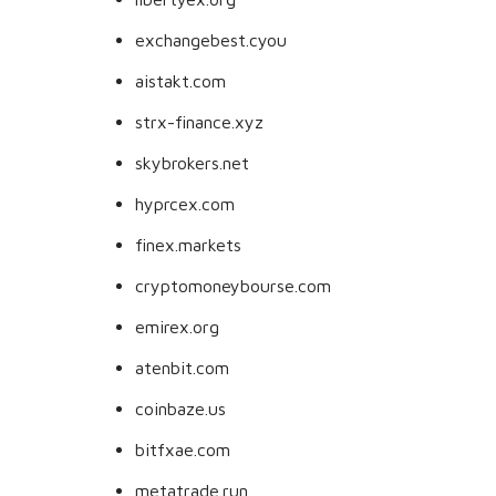
exchangebest.cyou
aistakt.com
strx-finance.xyz
skybrokers.net
hyprcex.com
finex.markets
cryptomoneybourse.com
emirex.org
atenbit.com
coinbaze.us
bitfxae.com
metatrade.run