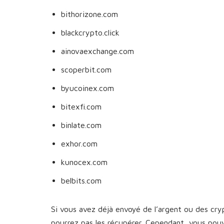
bithorizone.com
blackcrypto.click
ainovaexchange.com
scoperbit.com
byucoinex.com
bitexfi.com
binlate.com
exhor.com
kunocex.com
belbits.com
Si vous avez déjà envoyé de l’argent ou des cr
pourrez pas les récupérer. Cependant, vous pou