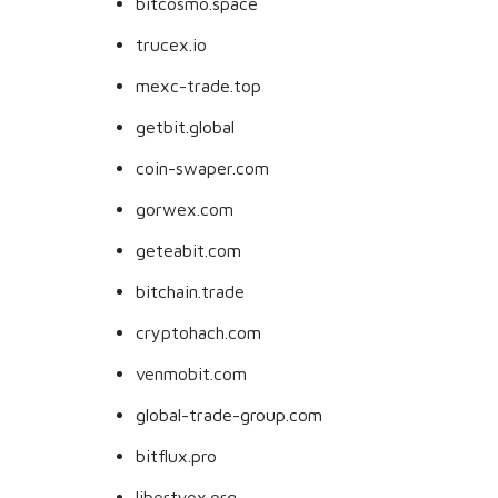
bitcosmo.space
trucex.io
mexc-trade.top
getbit.global
coin-swaper.com
gorwex.com
geteabit.com
bitchain.trade
cryptohach.com
venmobit.com
global-trade-group.com
bitflux.pro
libertyex.org