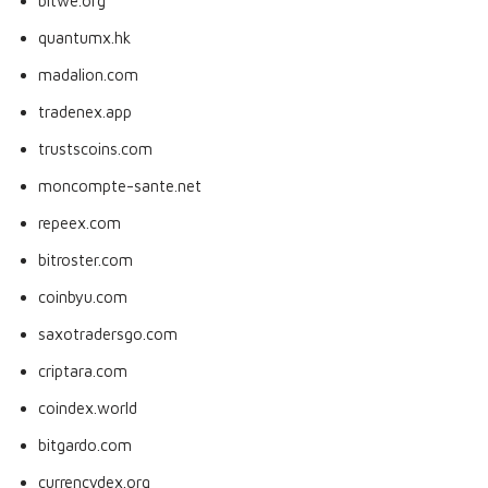
bitwe.org
quantumx.hk
madalion.com
tradenex.app
trustscoins.com
moncompte-sante.net
repeex.com
bitroster.com
coinbyu.com
saxotradersgo.com
criptara.com
coindex.world
bitgardo.com
currencydex.org