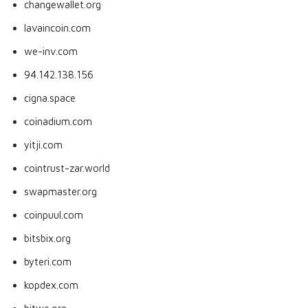
changewallet.org
lavaincoin.com
we-inv.com
94.142.138.156
cigna.space
coinadium.com
yitji.com
cointrust-zar.world
swapmaster.org
coinpuul.com
bitsbix.org
byteri.com
kopdex.com