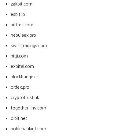
zakbit.com
esbit.io
bitfres.com
nebulaex.pro
swifttradings.com
nitji.com
exbital.com
blockbridge.cc
ordex.pro
cryptotrust.hk
together-inv.com
oibit.net
noblebankint.com