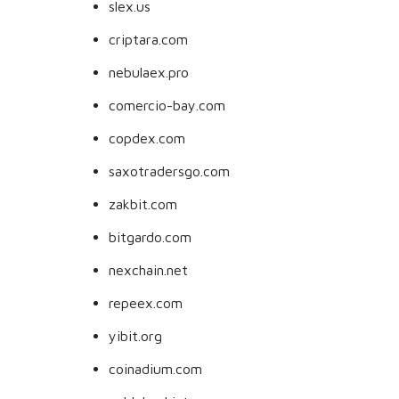
slex.us
criptara.com
nebulaex.pro
comercio-bay.com
copdex.com
saxotradersgo.com
zakbit.com
bitgardo.com
nexchain.net
repeex.com
yibit.org
coinadium.com