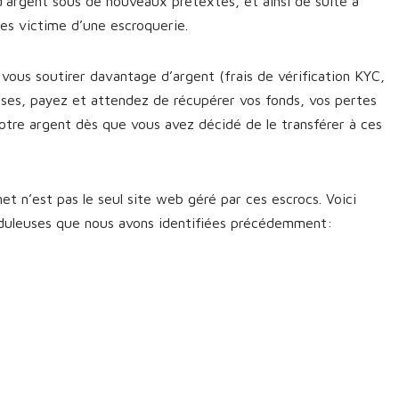
d’argent sous de nouveaux prétextes, et ainsi de suite à
êtes victime d’une escroquerie.
vous soutirer davantage d’argent (frais de vérification KYC,
sses, payez et attendez de récupérer vos fonds, vos pertes
otre argent dès que vous avez décidé de le transférer à ces
t n’est pas le seul site web géré par ces escrocs. Voici
uduleuses que nous avons identifiées précédemment: