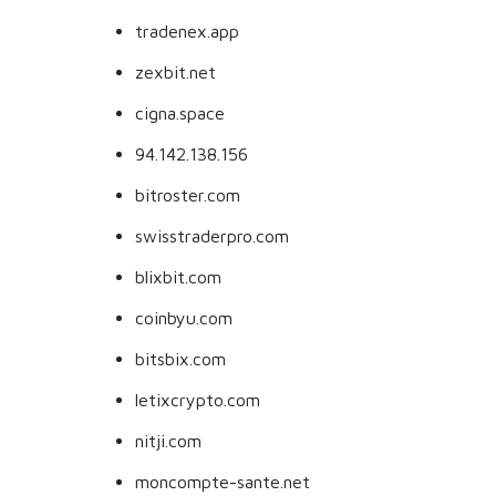
tradenex.app
zexbit.net
cigna.space
94.142.138.156
bitroster.com
swisstraderpro.com
blixbit.com
coinbyu.com
bitsbix.com
letixcrypto.com
nitji.com
moncompte-sante.net