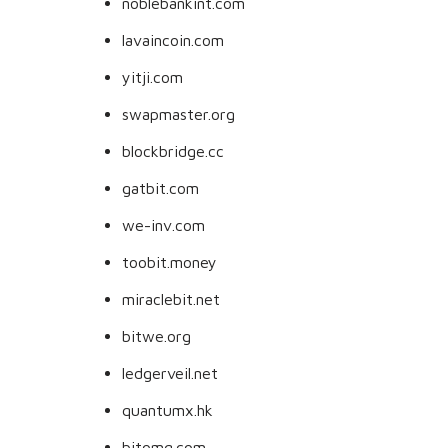
noblebankint.com
lavaincoin.com
yitji.com
swapmaster.org
blockbridge.cc
gatbit.com
we-inv.com
toobit.money
miraclebit.net
bitwe.org
ledgerveil.net
quantumx.hk
bitomq.com