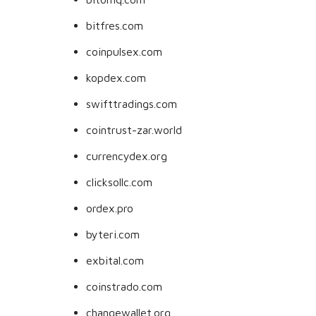
bitfres.com
coinpulsex.com
kopdex.com
swifttradings.com
cointrust-zar.world
currencydex.org
clicksollc.com
ordex.pro
byteri.com
exbital.com
coinstrado.com
changewallet.org