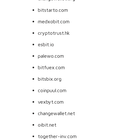
bitstarto.com
medxobit.com
cryptotrust.hk
esbit.io
palewo.com
bitfuex.com
bitsbix.org
coinpuul.com
vexbyt.com
changewallet.net
oibit.net
together-inv.com