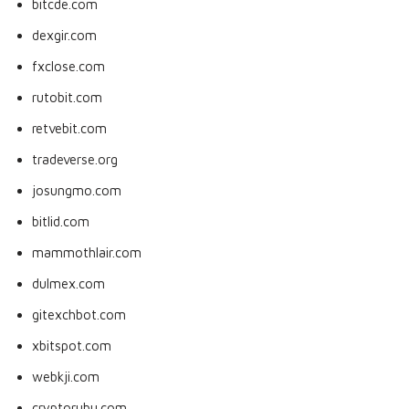
bitcde.com
dexgir.com
fxclose.com
rutobit.com
retvebit.com
tradeverse.org
josungmo.com
bitlid.com
mammothlair.com
dulmex.com
gitexchbot.com
xbitspot.com
webkji.com
cryptorubu.com