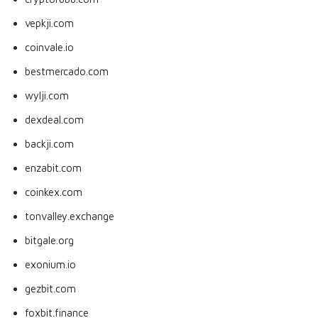
vepkji.com
coinvale.io
bestmercado.com
wylji.com
dexdeal.com
backji.com
enzabit.com
coinkex.com
tonvalley.exchange
bitgale.org
exonium.io
gezbit.com
foxbit.finance