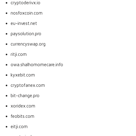
cryptoderivx.io
nosfoxcoin.com
eu-invest.net
paysolution.pro
currencyswap.org
ritji.com
owa.shalhomomecare.info
kyxebit.com
cryptofanex.com
bit-change.pro
xoridex.com
feobits.com
eitji.com