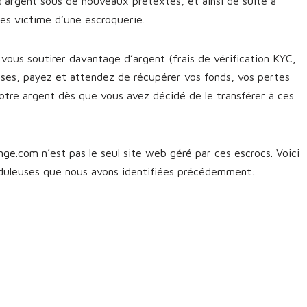
d’argent sous de nouveaux prétextes, et ainsi de suite à
êtes victime d’une escroquerie.
vous soutirer davantage d’argent (frais de vérification KYC,
sses, payez et attendez de récupérer vos fonds, vos pertes
otre argent dès que vous avez décidé de le transférer à ces
ge.com n’est pas le seul site web géré par ces escrocs. Voici
uduleuses que nous avons identifiées précédemment: