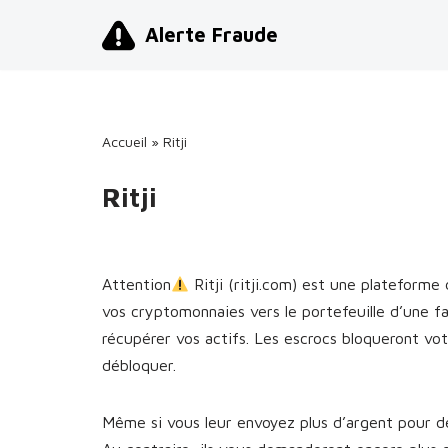
Alerte Fraude
Aller
au
contenu
Accueil
»
Ritji
Ritji
Attention
Ritji (ritji.com) est une plateform
vos cryptomonnaies vers le portefeuille d’une f
récupérer vos actifs. Les escrocs bloqueront v
débloquer.
Même si vous leur envoyez plus d’argent pour dé