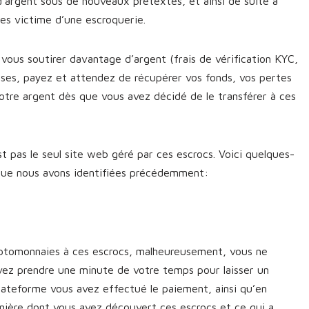
d’argent sous de nouveaux prétextes, et ainsi de suite à
êtes victime d’une escroquerie.
vous soutirer davantage d’argent (frais de vérification KYC,
sses, payez et attendez de récupérer vos fonds, vos pertes
otre argent dès que vous avez décidé de le transférer à ces
st pas le seul site web géré par ces escrocs. Voici quelques-
 que nous avons identifiées précédemment:
yptomonnaies à ces escrocs, malheureusement, vous ne
vez prendre une minute de votre temps pour laisser un
plateforme vous avez effectué le paiement, ainsi qu’en
manière dont vous avez découvert ces escrocs et ce qui a