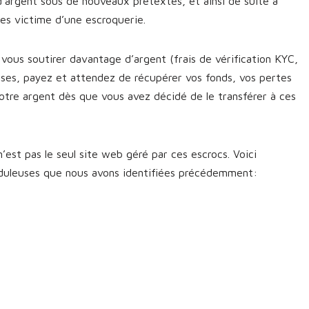
d’argent sous de nouveaux prétextes, et ainsi de suite à
êtes victime d’une escroquerie.
vous soutirer davantage d’argent (frais de vérification KYC,
sses, payez et attendez de récupérer vos fonds, vos pertes
otre argent dès que vous avez décidé de le transférer à ces
’est pas le seul site web géré par ces escrocs. Voici
uduleuses que nous avons identifiées précédemment: