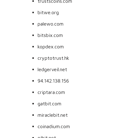
trustscoins.com
bitwe.org
palewo.com
bitsbix.com
kopdex.com
cryptotrust.hk
ledgerveil.net
94.142.138.156
criptara.com
gatbit.com
miraclebit.net
coinadium.com
oibit.net