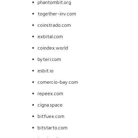
phantombit.org
together-inv.com
coinstrado.com
exbital.com
coindex.world
byteri.com
esbit.io
comercio-bay.com
repeex.com
cigna.space
bitfuex.com
bitstarto.com