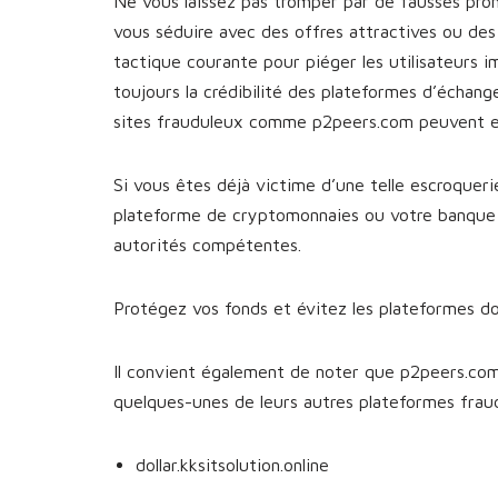
Ne vous laissez pas tromper par de fausses pro
vous séduire avec des offres attractives ou des
tactique courante pour piéger les utilisateurs i
toujours la crédibilité des plateformes d’échan
sites frauduleux comme p2peers.com peuvent en
Si vous êtes déjà victime d’une telle escroquer
plateforme de cryptomonnaies ou votre banque po
autorités compétentes.
Protégez vos fonds et évitez les plateformes d
Il convient également de noter que p2peers.com 
quelques-unes de leurs autres plateformes fra
dollar.kksitsolution.online