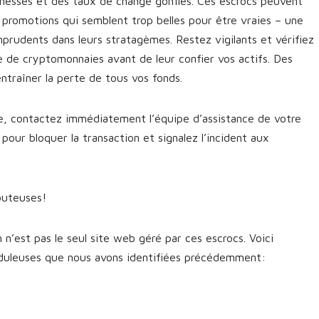
messes et des taux de change gonflés. Ces escrocs peuvent
 promotions qui semblent trop belles pour être vraies – une
mprudents dans leurs stratagèmes. Restez vigilants et vérifiez
ge de cryptomonnaies avant de leur confier vos actifs. Des
traîner la perte de tous vos fonds.
ie, contactez immédiatement l’équipe d’assistance de votre
ur bloquer la transaction et signalez l’incident aux
outeuses!
n’est pas le seul site web géré par ces escrocs. Voici
uduleuses que nous avons identifiées précédemment: