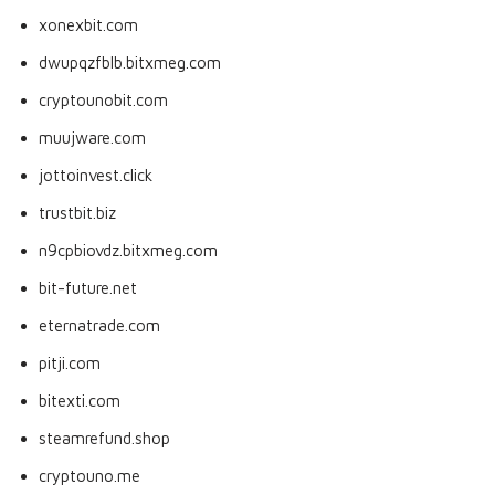
xonexbit.com
dwupqzfblb.bitxmeg.com
cryptounobit.com
muujware.com
jottoinvest.click
trustbit.biz
n9cpbiovdz.bitxmeg.com
bit-future.net
eternatrade.com
pitji.com
bitexti.com
steamrefund.shop
cryptouno.me