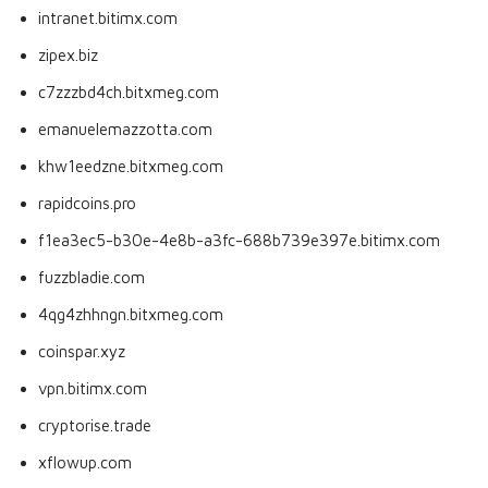
intranet.bitimx.com
zipex.biz
c7zzzbd4ch.bitxmeg.com
emanuelemazzotta.com
khw1eedzne.bitxmeg.com
rapidcoins.pro
f1ea3ec5-b30e-4e8b-a3fc-688b739e397e.bitimx.com
fuzzbladie.com
4qg4zhhngn.bitxmeg.com
coinspar.xyz
vpn.bitimx.com
cryptorise.trade
xflowup.com