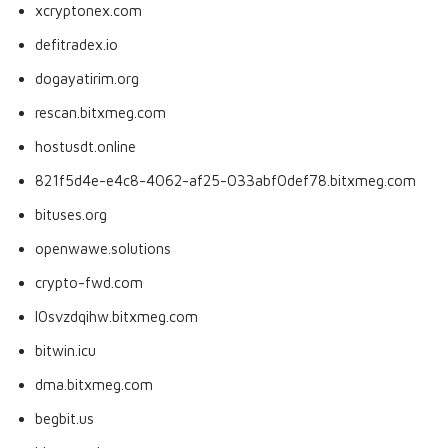
xcryptonex.com
defitradex.io
dogayatirim.org
rescan.bitxmeg.com
hostusdt.online
821f5d4e-e4c8-4062-af25-033abf0def78.bitxmeg.com
bituses.org
openwawe.solutions
crypto-fwd.com
l0svzdqihw.bitxmeg.com
bitwin.icu
dma.bitxmeg.com
begbit.us