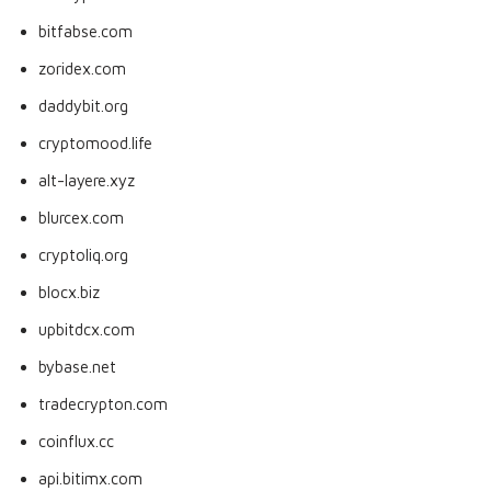
bitfabse.com
zoridex.com
daddybit.org
cryptomood.life
alt-layere.xyz
blurcex.com
cryptoliq.org
blocx.biz
upbitdcx.com
bybase.net
tradecrypton.com
coinflux.cc
api.bitimx.com