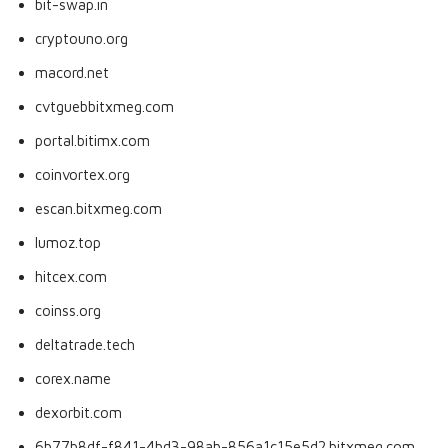
bit-swap.in
cryptouno.org
macord.net
cvtguebbitxmeg.com
portal.bitimx.com
coinvortex.org
escan.bitxmeg.com
lumoz.top
hitcex.com
coinss.org
deltatrade.tech
corex.name
dexorbit.com
6b77b8df-f841-4bd3-98ab-856a1c15e5d2.bitxmeg.com