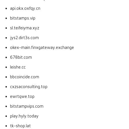
api.okx.oxfqy.cn
bitstamps.vip
sl.teifeiyma.xyz
jys2.dirt3s.com
okex-main.finxgateway.exchange
678bit.com
leishe.cc
bbcoincide.com
cxzsaconsulting.top
ewrtqwe.top
bitstampvips.com
play.hyly.today
tk-shop.lat