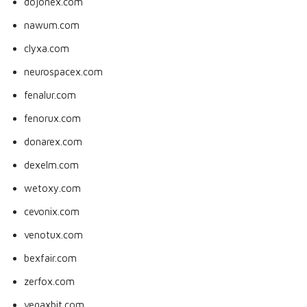
dojonex.com
nawum.com
clyxa.com
neurospacex.com
fenalur.com
fenorux.com
donarex.com
dexelm.com
wetoxy.com
cevonix.com
venotux.com
bexfair.com
zerfox.com
vegaxbit.com