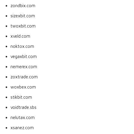
zondbix.com
sizexbit.com
twoxbit.com
xveld.com
noktox.com
vegaxbit.com
nemerex.com
zoxtrade.com
woxbex.com
stikbit.com
voidtrade.sbs
nelutax.com
xsanez.com