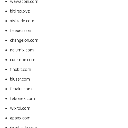
wawacoin.com
bitlirex.xyz
xistrade.com
felexes.com
changelon.com
nelumix.com
curemon.com
finxbit.com
blusar.com
fenalur.com
tebonex.com
wixrol.com
apanx.com
dioxtrade.com