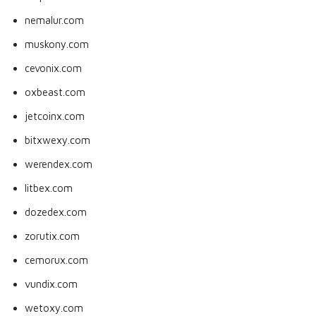
nemalur.com
muskony.com
cevonix.com
oxbeast.com
jetcoinx.com
bitxwexy.com
werendex.com
litbex.com
dozedex.com
zorutix.com
cemorux.com
vundix.com
wetoxy.com