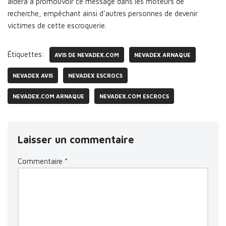
aidera à promouvoir ce message dans les moteurs de
recherche, empêchant ainsi d’autres personnes de devenir
victimes de cette escroquerie.
Étiquettes:
AVIS DE NEVADEX.COM
NEVADEX ARNAQUE
NEVADEX AVIS
NEVADEX ESCROCS
NEVADEX.COM ARNAQUE
NEVADEX.COM ESCROCS
Laisser un commentaire
Commentaire
*