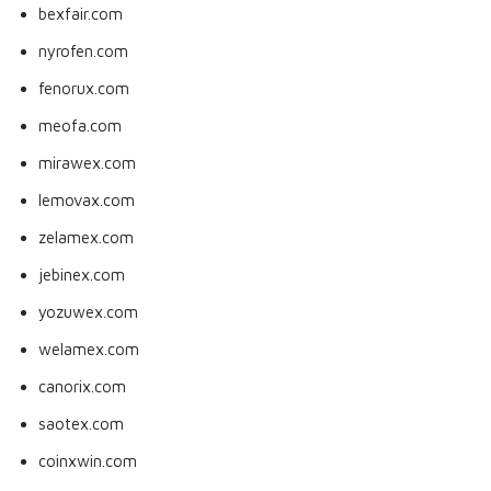
bexfair.com
nyrofen.com
fenorux.com
meofa.com
mirawex.com
lemovax.com
zelamex.com
jebinex.com
yozuwex.com
welamex.com
canorix.com
saotex.com
coinxwin.com