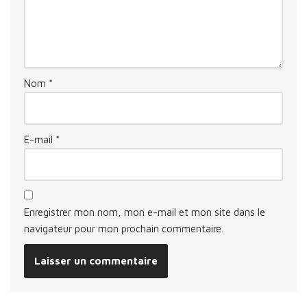
Nom
*
E-mail
*
Enregistrer mon nom, mon e-mail et mon site dans le
navigateur pour mon prochain commentaire.