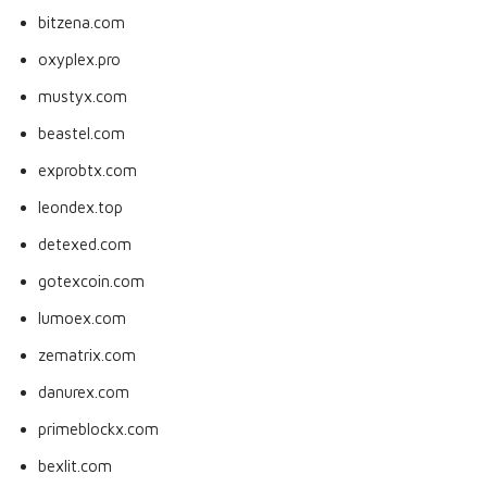
bitzena.com
oxyplex.pro
mustyx.com
beastel.com
exprobtx.com
leondex.top
detexed.com
gotexcoin.com
lumoex.com
zematrix.com
danurex.com
primeblockx.com
bexlit.com