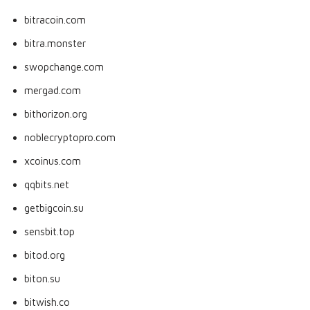
bitracoin.com
bitra.monster
swopchange.com
mergad.com
bithorizon.org
noblecryptopro.com
xcoinus.com
qqbits.net
getbigcoin.su
sensbit.top
bitod.org
biton.su
bitwish.co