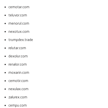
cemotar.com
teluvor.com
menorul.com
nexotux.com
trumpdex.trade
relutar.com
dexolur.com
renalor.com
moxarin.com
cemotir.com
nexulax.com
zalurex.com
cempu.com