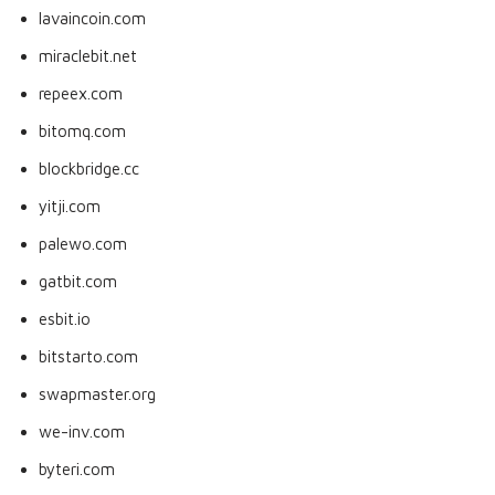
lavaincoin.com
miraclebit.net
repeex.com
bitomq.com
blockbridge.cc
yitji.com
palewo.com
gatbit.com
esbit.io
bitstarto.com
swapmaster.org
we-inv.com
byteri.com