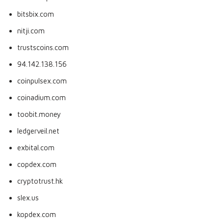
bitsbix.com
nitji.com
trustscoins.com
94.142.138.156
coinpulsex.com
coinadium.com
toobit.money
ledgerveil.net
exbital.com
copdex.com
cryptotrust.hk
slex.us
kopdex.com