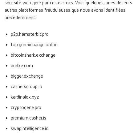
seul site web géré par ces escrocs. Voici quelques-unes de leurs
autres plateformes frauduleuses que nous avons identifiées
précédemment:
p2p.hamsterbit.pro
top.grnexchange.online
bitcoinshark.exchange
amlxe.com
bigger.exchange
cashersgroup.io
kardinalex.xyz
cryptogene.pro
premium.casher.is
swapintelligence.io