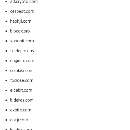
atkcrypto.com
cesbest.com
hepkjil.com
blocox.pro
xanobit.com
tradeprox.us
engidex.com
coinkex.com
fxclose.com
eldabit.com
bitlakes.com
axbite.com
epkji.com
lozdex.com