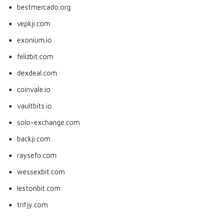
bestmercado.org
vepkji.com
exonium.io
felizbit.com
dexdeal.com
coinvale.io
vaultbits.io
solo-exchange.com
backji.com
raysefo.com
wessexbit.com
lestonbit.com
trifjy.com