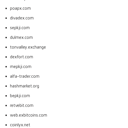
poapx.com
divadex.com
sepkji.com
dulmex.com
tonvalley.exchange
dexfort.com
mepkji.com
alfa-trader.com
hashmarket.org
bepkji.com
retvebit.com
web.exbitcoins.com
coinlyx.net