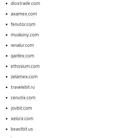
dioxtrade.com
axamex.com
fenutor.com
muskony.com
renalur.com
qardex.com
ethosium.com
zelamex.com
travelebit.ru
cenutix.com
jovbit.com
xelorx.com
beastbit.us