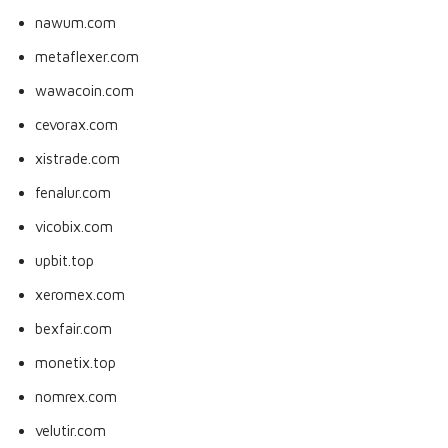
nawum.com
metaflexer.com
wawacoin.com
cevorax.com
xistrade.com
fenalur.com
vicobix.com
upbit.top
xeromex.com
bexfair.com
monetix.top
nomrex.com
velutir.com