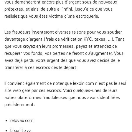
vous demanderont encore plus d’argent sous de nouveaux
prétextes, et ainsi de suite à l’infini, jusqu’à ce que vous
réalisiez que vous êtes victime d’une escroquerie.
Les fraudeurs inventeront diverses raisons pour vous soutirer
davantage d’argent (frais de vérification KYC, taxes, …). Tant
que vous croyez en leurs promesses, payez et attendez de
récupérer vos fonds, vos pertes ne feront qu’augmenter. Vous
avez déjà perdu votre argent dès que vous avez décidé de le
transférer à ces escrocs dès le départ.
Il convient également de noter que lexoin.com n’est pas le seul
site web géré par ces escrocs. Voici quelques-unes de leurs
autres plateformes frauduleuses que nous avons identifiées
précédemment:
relovax.com
bixunit.xyz