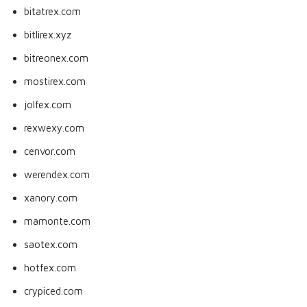
bitatrex.com
bitlirex.xyz
bitreonex.com
mostirex.com
jolfex.com
rexwexy.com
cenvor.com
werendex.com
xanory.com
mamonte.com
saotex.com
hotfex.com
crypiced.com