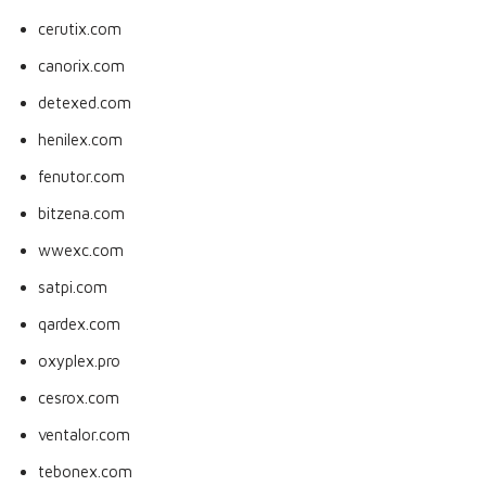
cerutix.com
canorix.com
detexed.com
henilex.com
fenutor.com
bitzena.com
wwexc.com
satpi.com
qardex.com
oxyplex.pro
cesrox.com
ventalor.com
tebonex.com