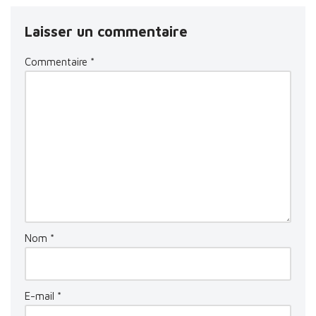
Laisser un commentaire
Commentaire
*
Nom
*
E-mail
*