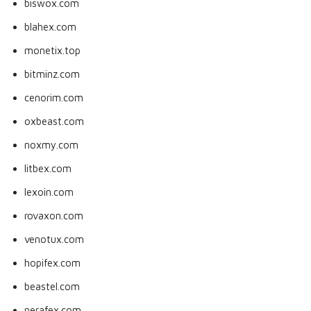
biswox.com
blahex.com
monetix.top
bitminz.com
cenorim.com
oxbeast.com
noxmy.com
litbex.com
lexoin.com
rovaxon.com
venotux.com
hopifex.com
beastel.com
nerafex.com