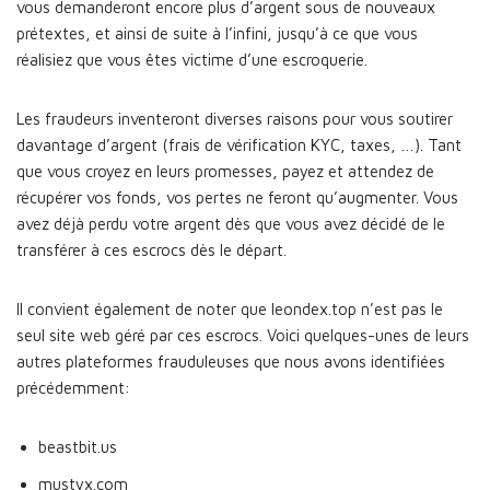
vous demanderont encore plus d’argent sous de nouveaux
prétextes, et ainsi de suite à l’infini, jusqu’à ce que vous
réalisiez que vous êtes victime d’une escroquerie.
Les fraudeurs inventeront diverses raisons pour vous soutirer
davantage d’argent (frais de vérification KYC, taxes, …). Tant
que vous croyez en leurs promesses, payez et attendez de
récupérer vos fonds, vos pertes ne feront qu’augmenter. Vous
avez déjà perdu votre argent dès que vous avez décidé de le
transférer à ces escrocs dès le départ.
Il convient également de noter que leondex.top n’est pas le
seul site web géré par ces escrocs. Voici quelques-unes de leurs
autres plateformes frauduleuses que nous avons identifiées
précédemment:
beastbit.us
mustyx.com