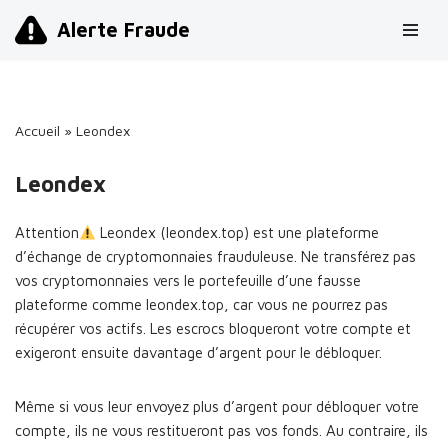
Alerte Fraude
Aller
au
contenu
Accueil
»
Leondex
Leondex
Attention
Leondex (leondex.top) est une plateforme
d’échange de cryptomonnaies frauduleuse. Ne transférez pas
vos cryptomonnaies vers le portefeuille d’une fausse
plateforme comme leondex.top, car vous ne pourrez pas
récupérer vos actifs. Les escrocs bloqueront votre compte et
exigeront ensuite davantage d’argent pour le débloquer.
Même si vous leur envoyez plus d’argent pour débloquer votre
compte, ils ne vous restitueront pas vos fonds. Au contraire, ils