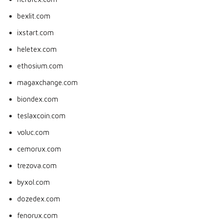
bexlit.com
ixstart.com
heletex.com
ethosium.com
magaxchange.com
biondex.com
teslaxcoin.com
voluc.com
cemorux.com
trezova.com
byxol.com
dozedex.com
fenorux.com