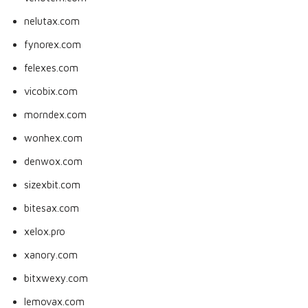
nelutax.com
fynorex.com
felexes.com
vicobix.com
morndex.com
wonhex.com
denwox.com
sizexbit.com
bitesax.com
xelox.pro
xanory.com
bitxwexy.com
lemovax.com