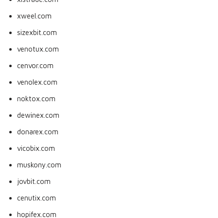
xweel.com
sizexbit.com
venotux.com
cenvor.com
venolex.com
noktox.com
dewinex.com
donarex.com
vicobix.com
muskony.com
jovbit.com
cenutix.com
hopifex.com