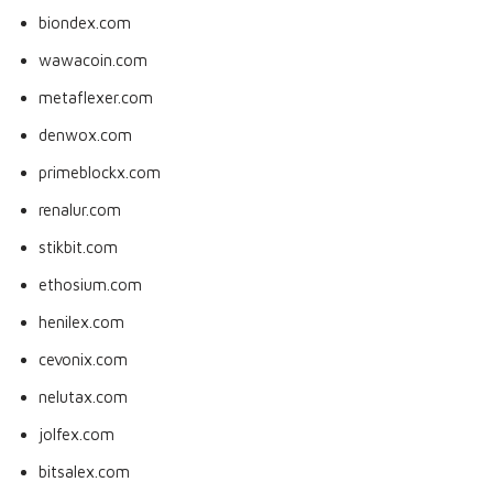
biondex.com
wawacoin.com
metaflexer.com
denwox.com
primeblockx.com
renalur.com
stikbit.com
ethosium.com
henilex.com
cevonix.com
nelutax.com
jolfex.com
bitsalex.com