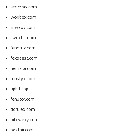
lemovax.com
woxbex.com
linwexy.com
twoxbit.com
fenorux.com
fexbeast.com
nemalur.com
mustyx.com
upbit.top
fenutor.com
dorulex.com
bitxwexy.com
bexfair.com