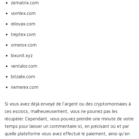
zematrix.com
vomlex.com
relovax.com
treptex.com
omerox.com
bixunit.xyz
ventalor.com
bitzalix.com
nemerex.com
Si vous avez déjà envoyé de l’argent ou des cryptomonnaies à
ces escrocs, malheureusement, vous ne pourrez pas les
récupérer. Cependant, vous pouvez prendre une minute de votre
temps pour laisser un commentaire ici, en précisant où et par
quelle plateforme vous avez effectué le paiement, ainsi qu’en