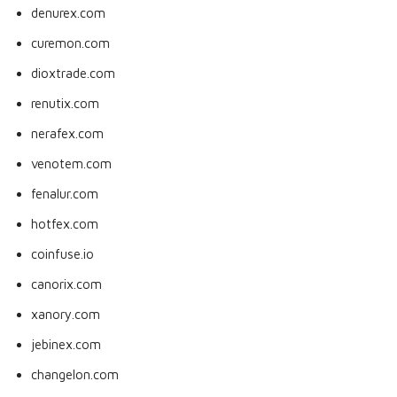
denurex.com
curemon.com
dioxtrade.com
renutix.com
nerafex.com
venotem.com
fenalur.com
hotfex.com
coinfuse.io
canorix.com
xanory.com
jebinex.com
changelon.com