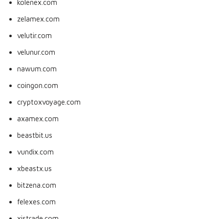
kolenex.com
zelamex.com
velutir.com
velunur.com
nawum.com
coingon.com
cryptoxvoyage.com
axamex.com
beastbit.us
vundix.com
xbeastx.us
bitzena.com
felexes.com
xistrade.com