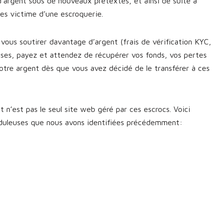
d’argent sous de nouveaux prétextes, et ainsi de suite à
êtes victime d’une escroquerie.
vous soutirer davantage d’argent (frais de vérification KYC,
sses, payez et attendez de récupérer vos fonds, vos pertes
otre argent dès que vous avez décidé de le transférer à ces
t n’est pas le seul site web géré par ces escrocs. Voici
uduleuses que nous avons identifiées précédemment: