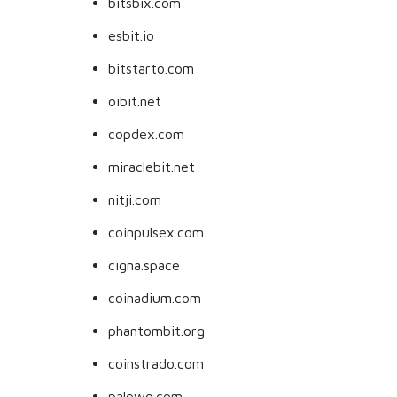
bitsbix.com
esbit.io
bitstarto.com
oibit.net
copdex.com
miraclebit.net
nitji.com
coinpulsex.com
cigna.space
coinadium.com
phantombit.org
coinstrado.com
palewo.com