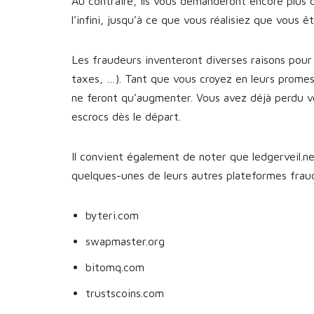
Au contraire, ils vous demanderont encore plus 
l’infini, jusqu’à ce que vous réalisiez que vous 
Les fraudeurs inventeront diverses raisons pour 
taxes, …). Tant que vous croyez en leurs prome
ne feront qu’augmenter. Vous avez déjà perdu v
escrocs dès le départ.
Il convient également de noter que ledgerveil.ne
quelques-unes de leurs autres plateformes fra
byteri.com
swapmaster.org
bitomq.com
trustscoins.com