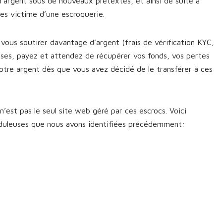
d’argent sous de nouveaux prétextes, et ainsi de suite à
êtes victime d’une escroquerie.
vous soutirer davantage d’argent (frais de vérification KYC,
sses, payez et attendez de récupérer vos fonds, vos pertes
otre argent dès que vous avez décidé de le transférer à ces
’est pas le seul site web géré par ces escrocs. Voici
uduleuses que nous avons identifiées précédemment: