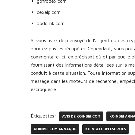
gofrodex.com
cexalp.com
bodolink.com
Si vous avez déjà envoyé de l’argent ou des cr
pourrez pas les récupérer. Cependant, vous pou
commentaire ici, en précisant où et par quelle 
fournissant des informations détaillées sur la 
conduit à cette situation. Toute information s
message dans les moteurs de recherche, empêcha
escroquerie.
Étiquettes:
AVIS DE KOINBEI.COM
KOINBEI ARN
KOINBEI.COM ARNAQUE
KOINBEI.COM ESCROCS