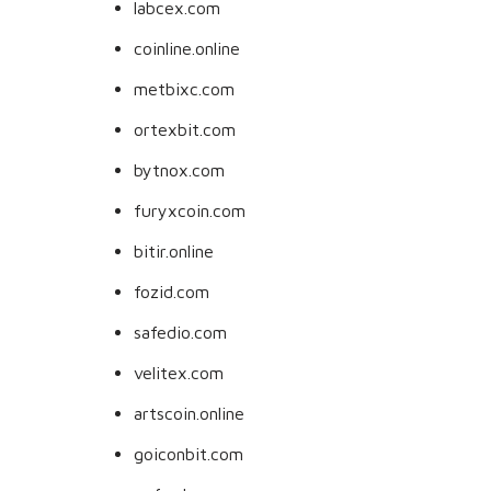
labcex.com
coinline.online
metbixc.com
ortexbit.com
bytnox.com
furyxcoin.com
bitir.online
fozid.com
safedio.com
velitex.com
artscoin.online
goiconbit.com