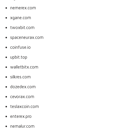
nemerex.com
xgane.com
twoxbit.com
spaceneurax.com
coinfuse.io
upbit.top
walletbitx.com
silkres.com
dozedex.com
cevorax.com
teslaxcoin.com
enterex.pro
nemalur.com