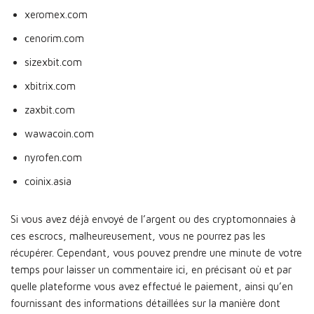
xeromex.com
cenorim.com
sizexbit.com
xbitrix.com
zaxbit.com
wawacoin.com
nyrofen.com
coinix.asia
Si vous avez déjà envoyé de l’argent ou des cryptomonnaies à
ces escrocs, malheureusement, vous ne pourrez pas les
récupérer. Cependant, vous pouvez prendre une minute de votre
temps pour laisser un commentaire ici, en précisant où et par
quelle plateforme vous avez effectué le paiement, ainsi qu’en
fournissant des informations détaillées sur la manière dont