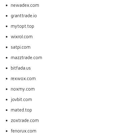
newadex.com
granttrade.io
mytopt.top
wixrol.com
satpi.com
mazztrade.com
bitfada.us
rexwox.com
noxmy.com
jovbit.com
mated.top
zoxtrade.com
fenorux.com