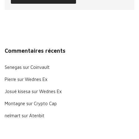
Commentaires récents
Senegas
sur
Coinvault
Pierre
sur
Wednes Ex
Josué kisesa
sur
Wednes Ex
Montagne
sur
Crypto Cap
nelmart
sur
Atenbit