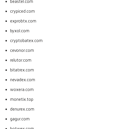
beastel.com
crypiced.com
exprobtx.com
byxol.com
cryptobatex.com
cevonor.com
relutor.com
bitatrex.com
nevadex.com
woxera.com
monetix.top
denurex.com
gagur.com
hotwex.com