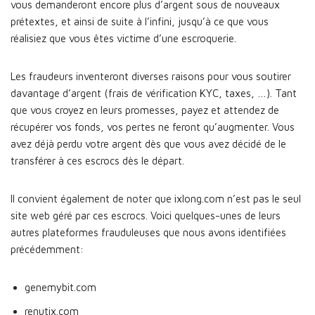
vous demanderont encore plus d’argent sous de nouveaux
prétextes, et ainsi de suite à l’infini, jusqu’à ce que vous
réalisiez que vous êtes victime d’une escroquerie.
Les fraudeurs inventeront diverses raisons pour vous soutirer
davantage d’argent (frais de vérification KYC, taxes, …). Tant
que vous croyez en leurs promesses, payez et attendez de
récupérer vos fonds, vos pertes ne feront qu’augmenter. Vous
avez déjà perdu votre argent dès que vous avez décidé de le
transférer à ces escrocs dès le départ.
Il convient également de noter que ixlong.com n’est pas le seul
site web géré par ces escrocs. Voici quelques-unes de leurs
autres plateformes frauduleuses que nous avons identifiées
précédemment:
genemybit.com
renutix.com