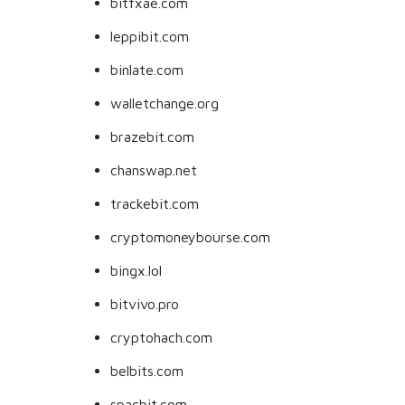
bitfxae.com
leppibit.com
binlate.com
walletchange.org
brazebit.com
chanswap.net
trackebit.com
cryptomoneybourse.com
bingx.lol
bitvivo.pro
cryptohach.com
belbits.com
spacbit.com