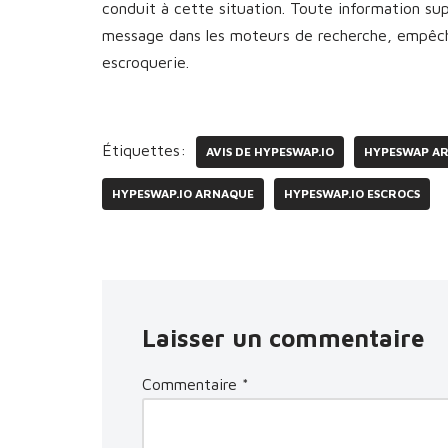
conduit à cette situation. Toute information s
message dans les moteurs de recherche, empêcha
escroquerie.
Étiquettes:
AVIS DE HYPESWAP.IO
HYPESWAP A
HYPESWAP.IO ARNAQUE
HYPESWAP.IO ESCROCS
Laisser un commentaire
Commentaire
*