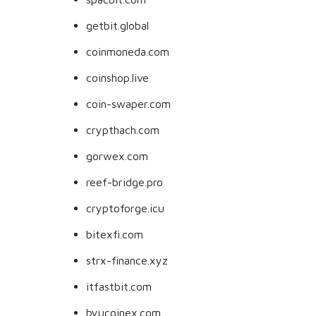
getbit.global
coinmoneda.com
coinshop.live
coin-swaper.com
crypthach.com
gorwex.com
reef-bridge.pro
cryptoforge.icu
bitexfi.com
strx-finance.xyz
itfastbit.com
byucoinex.com