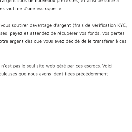
d’argent sous de nouveaux prétextes, et ainsi de suite à
êtes victime d’une escroquerie.
vous soutirer davantage d’argent (frais de vérification KYC,
sses, payez et attendez de récupérer vos fonds, vos pertes
otre argent dès que vous avez décidé de le transférer à ces
’est pas le seul site web géré par ces escrocs. Voici
uduleuses que nous avons identifiées précédemment: