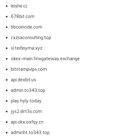
leishe.cc
678bit.com
bbcoincide.com
cxzsaconsulting.top
sl.teifeiyma.xyz
okex-main.finxgateway.exchange
bitstampvips.com
api.dexbit.us
admin.to343.top
play.hyly.today
jys2.dirt3s.com
api.okx.oxfqy.cn
adminht.to343.top