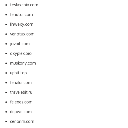
teslaxcoin.com
fenutor.com
linwexy.com
venotux.com
jovbit.com
oxyplex.pro
muskony.com
upbit.top
fenalur.com
travelebit.ru
felexes.com
depwe.com
cenorim.com