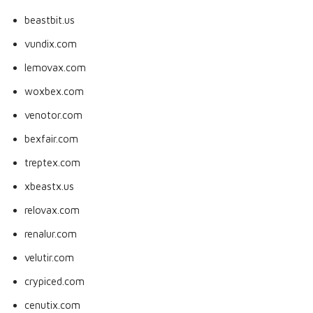
beastbit.us
vundix.com
lemovax.com
woxbex.com
venotor.com
bexfair.com
treptex.com
xbeastx.us
relovax.com
renalur.com
velutir.com
crypiced.com
cenutix.com