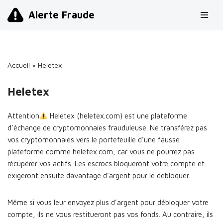
Alerte Fraude
Aller
au
contenu
Accueil
»
Heletex
Heletex
Attention
Heletex (heletex.com) est une plateforme
d’échange de cryptomonnaies frauduleuse. Ne transférez pas
vos cryptomonnaies vers le portefeuille d’une fausse
plateforme comme heletex.com, car vous ne pourrez pas
récupérer vos actifs. Les escrocs bloqueront votre compte et
exigeront ensuite davantage d’argent pour le débloquer.
Même si vous leur envoyez plus d’argent pour débloquer votre
compte, ils ne vous restitueront pas vos fonds. Au contraire, ils