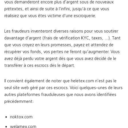
vous demanderont encore plus d’argent sous de nouveaux
prétextes, et ainsi de suite à l’infini, jusqu’à ce que vous
réalisiez que vous êtes victime d’une escroquerie.
Les fraudeurs inventeront diverses raisons pour vous soutirer
davantage d’argent (frais de vérification KYC, taxes, …). Tant
que vous croyez en leurs promesses, payez et attendez de
récupérer vos fonds, vos pertes ne feront qu’augmenter. Vous
avez déjà perdu votre argent dès que vous avez décidé de le
transférer à ces escrocs dès le départ.
Il convient également de noter que heletex.com n’est pas le
seul site web géré par ces escrocs. Voici quelques-unes de leurs
autres plateformes frauduleuses que nous avons identifiées
précédemment:
noktox.com
welamex.com