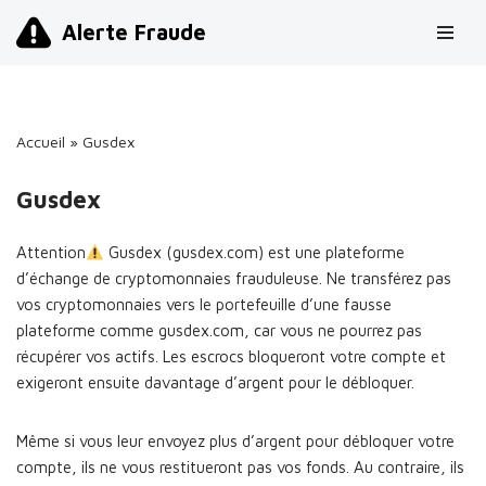
Alerte Fraude
Aller
au
contenu
Accueil
»
Gusdex
Gusdex
Attention
Gusdex (gusdex.com) est une plateforme
d’échange de cryptomonnaies frauduleuse. Ne transférez pas
vos cryptomonnaies vers le portefeuille d’une fausse
plateforme comme gusdex.com, car vous ne pourrez pas
récupérer vos actifs. Les escrocs bloqueront votre compte et
exigeront ensuite davantage d’argent pour le débloquer.
Même si vous leur envoyez plus d’argent pour débloquer votre
compte, ils ne vous restitueront pas vos fonds. Au contraire, ils