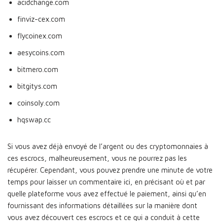
acidchange.com
finviz-cex.com
flycoinex.com
aesycoins.com
bitmero.com
bitgitys.com
coinsoly.com
hqswap.cc
Si vous avez déjà envoyé de l’argent ou des cryptomonnaies à
ces escrocs, malheureusement, vous ne pourrez pas les
récupérer. Cependant, vous pouvez prendre une minute de votre
temps pour laisser un commentaire ici, en précisant où et par
quelle plateforme vous avez effectué le paiement, ainsi qu’en
fournissant des informations détaillées sur la manière dont
vous avez découvert ces escrocs et ce qui a conduit à cette