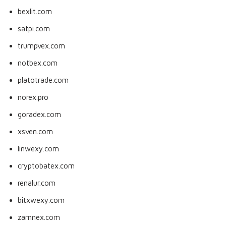
bexlit.com
satpi.com
trumpvex.com
notbex.com
platotrade.com
norex.pro
goradex.com
xsven.com
linwexy.com
cryptobatex.com
renalur.com
bitxwexy.com
zamnex.com