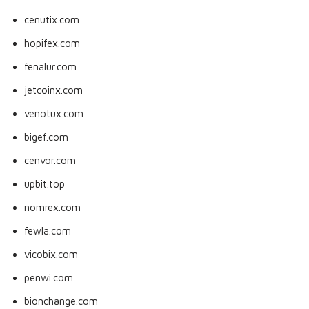
cenutix.com
hopifex.com
fenalur.com
jetcoinx.com
venotux.com
bigef.com
cenvor.com
upbit.top
nomrex.com
fewla.com
vicobix.com
penwi.com
bionchange.com