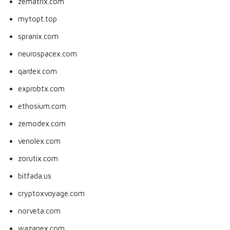
zematrix.com
mytopt.top
spranix.com
neurospacex.com
qardex.com
exprobtx.com
ethosium.com
zemodex.com
venolex.com
zorutix.com
bitfada.us
cryptoxvoyage.com
norveta.com
wazanex.com