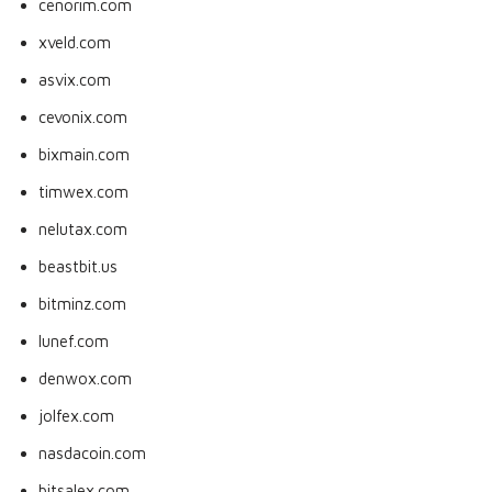
cenorim.com
xveld.com
asvix.com
cevonix.com
bixmain.com
timwex.com
nelutax.com
beastbit.us
bitminz.com
lunef.com
denwox.com
jolfex.com
nasdacoin.com
bitsalex.com