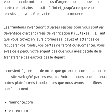
vous demanderont encore plus d’argent sous de nouveaux
prétextes, et ainsi de suite à l’infini, jusqu’à ce que vous
réalisiez que vous êtes victime d’une escroquerie.
Les fraudeurs inventeront diverses raisons pour vous soutirer
davantage d’argent (frais de vérification KYC, taxes, …). Tant
que vous croyez en leurs promesses, payez et attendez de
récupérer vos fonds, vos pertes ne feront qu’augmenter. Vous
avez déjà perdu votre argent dès que vous avez décidé de le
transférer à ces escrocs dès le départ.
Il convient également de noter que gotexcoin.com n’est pas le
seul site web géré par ces escrocs. Voici quelques-unes de leurs
autres plateformes frauduleuses que nous avons identifiées
précédemment:
mamonte.com
vilotex.com