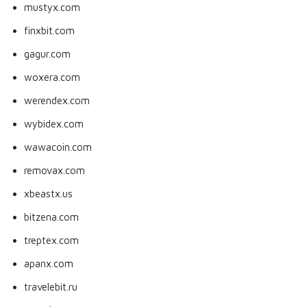
mustyx.com
finxbit.com
gagur.com
woxera.com
werendex.com
wybidex.com
wawacoin.com
removax.com
xbeastx.us
bitzena.com
treptex.com
apanx.com
travelebit.ru