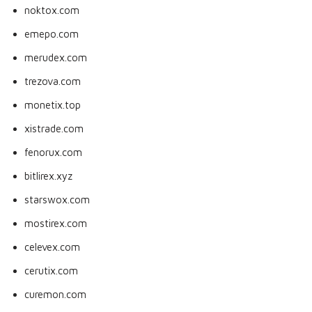
noktox.com
emepo.com
merudex.com
trezova.com
monetix.top
xistrade.com
fenorux.com
bitlirex.xyz
starswox.com
mostirex.com
celevex.com
cerutix.com
curemon.com