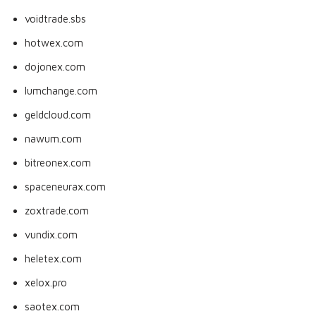
voidtrade.sbs
hotwex.com
dojonex.com
lumchange.com
geldcloud.com
nawum.com
bitreonex.com
spaceneurax.com
zoxtrade.com
vundix.com
heletex.com
xelox.pro
saotex.com