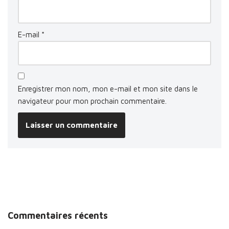
E-mail
*
Enregistrer mon nom, mon e-mail et mon site dans le
navigateur pour mon prochain commentaire.
Commentaires récents