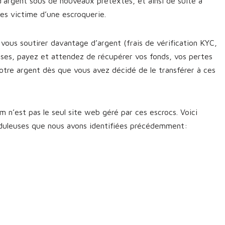
d’argent sous de nouveaux prétextes, et ainsi de suite à
êtes victime d’une escroquerie.
vous soutirer davantage d’argent (frais de vérification KYC,
sses, payez et attendez de récupérer vos fonds, vos pertes
otre argent dès que vous avez décidé de le transférer à ces
 n’est pas le seul site web géré par ces escrocs. Voici
uduleuses que nous avons identifiées précédemment: