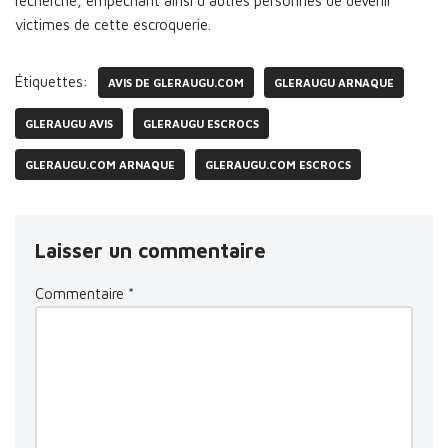
recherche, empêchant ainsi d’autres personnes de devenir
victimes de cette escroquerie.
Étiquettes:
AVIS DE GLERAUGU.COM
GLERAUGU ARNAQUE
GLERAUGU AVIS
GLERAUGU ESCROCS
GLERAUGU.COM ARNAQUE
GLERAUGU.COM ESCROCS
Laisser un commentaire
Commentaire
*