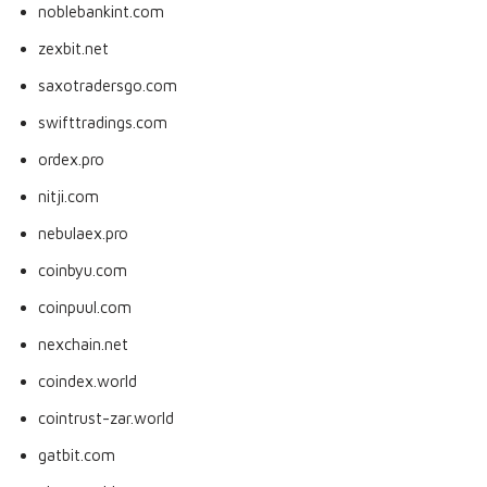
noblebankint.com
zexbit.net
saxotradersgo.com
swifttradings.com
ordex.pro
nitji.com
nebulaex.pro
coinbyu.com
coinpuul.com
nexchain.net
coindex.world
cointrust-zar.world
gatbit.com