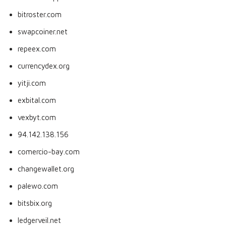
bitroster.com
swapcoiner.net
repeex.com
currencydex.org
yitji.com
exbital.com
vexbyt.com
94.142.138.156
comercio-bay.com
changewallet.org
palewo.com
bitsbix.org
ledgerveil.net