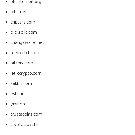
phantombit.org
oibit.net
criptara.com
clicksollc.com
changewallet.net
medxobit.com
bitsbix.com
letixcrypto.com
zakbit.com
esbit.io
yibit.org
trustscoins.com
cryptotrust.hk