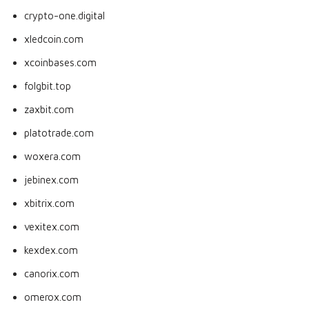
crypto-one.digital
xledcoin.com
xcoinbases.com
folgbit.top
zaxbit.com
platotrade.com
woxera.com
jebinex.com
xbitrix.com
vexitex.com
kexdex.com
canorix.com
omerox.com