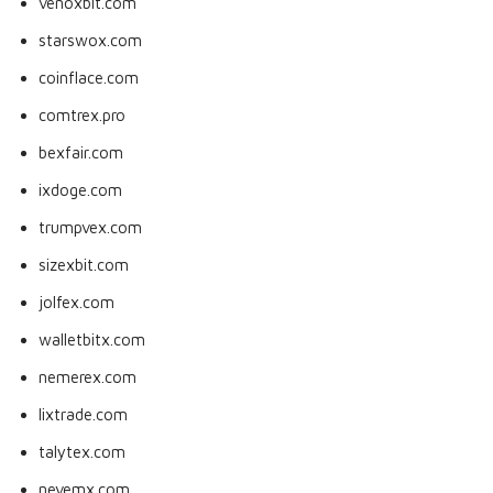
venoxbit.com
starswox.com
coinflace.com
comtrex.pro
bexfair.com
ixdoge.com
trumpvex.com
sizexbit.com
jolfex.com
walletbitx.com
nemerex.com
lixtrade.com
talytex.com
nevemx.com