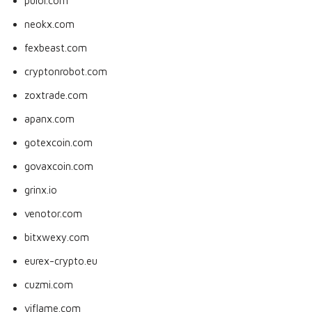
puloi.com
neokx.com
fexbeast.com
cryptonrobot.com
zoxtrade.com
apanx.com
gotexcoin.com
govaxcoin.com
grinx.io
venotor.com
bitxwexy.com
eurex-crypto.eu
cuzmi.com
viflame.com