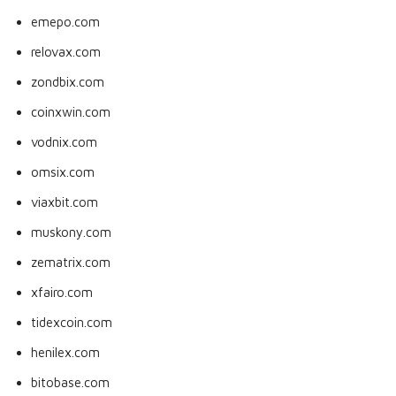
emepo.com
relovax.com
zondbix.com
coinxwin.com
vodnix.com
omsix.com
viaxbit.com
muskony.com
zematrix.com
xfairo.com
tidexcoin.com
henilex.com
bitobase.com