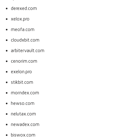
derexed.com
xelox.pro
meofa.com
cloudxbit.com
arbitervault.com
cenorim.com
exelon.pro
stikbit.com
morndex.com
hewso.com
nelutax.com
newadex.com
biswox.com