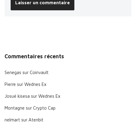
Commentaires récents
Senegas
sur
Coinvault
Pierre
sur
Wednes Ex
Josué kisesa
sur
Wednes Ex
Montagne
sur
Crypto Cap
nelmart
sur
Atenbit