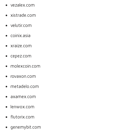
vezalex.com
xistrade.com
velutir.com
coinix.asia
xraize.com
cepez.com
molexcoin.com
rovaxon.com
metadelo.com
axamex.com
lenwox.com
flutorix.com
genemybit.com