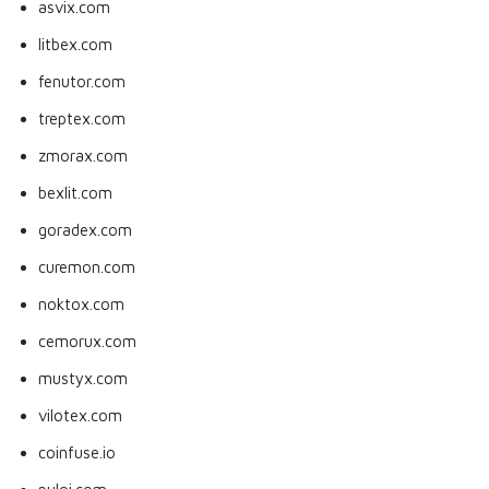
asvix.com
litbex.com
fenutor.com
treptex.com
zmorax.com
bexlit.com
goradex.com
curemon.com
noktox.com
cemorux.com
mustyx.com
vilotex.com
coinfuse.io