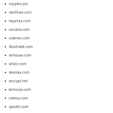
oxyplex.pro
xbitfinex.com
hepetex.com
norveta.com
colenex.com
dioxtrade.com
removax.com
ixfast.com
devolax.com
excrypt.net
lemovax.com
odrexy.com
xprobit.com